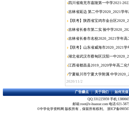
四川省南充市嘉陵第一中学2021-20
吉林省延边 第二中学2020_2021
【联考】陕西省宝鸡市金台区2020_2
吉林省长春市第二实 验中学2020_20
吉林省长春市名校2020_2021学年
【联考】山东省威海市2020_2021
湖北省武汉市蔡甸区汉阳一中2020_2
江西省都昌县2019_2020学年高二化
宁夏银川市宁夏大学附属 中学2020_
2020/11/2
广告赚点
|
关于我们
|
如何充值
QQ:331225959 手机:138066
邮箱:root@e-huaxue.com 电话:021-587
©
中学化学资料网
版权所有，保留所有权利。
浙ICP备09050