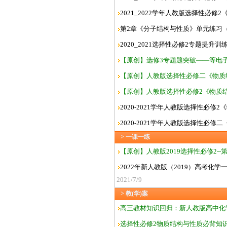
2021_2022学年人教版选择性必修
第2章《分子结构与性质》单元练习（W
2020_2021选择性必修2专题提
【原创】选修3专题题突破——等电子
【原创】人教版选择性必修二《物质
【原创】人教版选择性必修2《物质结
2020-2021学年人教版选择性必修
2020-2021学年人教版选择性必修
> 一课一练
【原创】人教版2019选择性必修2--
2022年新人教版（2019）高考化
2021/7/9
> 教(学)案
高三教材知识回归：新人教版高中化
选择性必修2物质结构与性质必背知