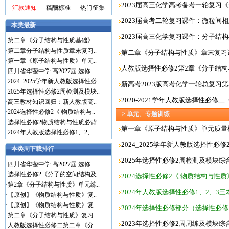
2023届高三化学高考备考一轮复习
汇款通知
稿酬标准
热门征集
2023届高考二轮复习课件：微粒间
本类最新
2023届高三化学复习课件：分子结
·
第二章《分子结构与性质基础》..
·
第二章分子结构与性质章末复习..
第二章《分子结构与性质》章末复习
·
第一章《原子结构与性质》单元..
人教版选择性必修2第2章《分子结
·
四川省华蓥中学 高2027届 选修..
·
2024_2025学年新人教版选择性必..
新高考2023版高考化学一轮总复习
·
2025年选择性必修2周检测及模块..
2020-2021学年人教版选择性必
·
高三教材知识回归：新人教版高..
·
2024选择性必修2《 物质结构与..
> 单元、专题训练
·
选择性必修2物质结构与性质必背..
第一章《原子结构与性质》单元质量检测
·
2024年人教版选择性必修1、2、..
2024_2025学年新人教版选择性必
本类周下载排行
2025年选择性必修2周检测及模块综
·
四川省华蓥中学 高2027届 选修..
·
选择性必修2《分子的空间结构及..
2024选择性必修2《 物质结构与
·
第2章《分子结构与性质》单元练..
2024年人教版选择性必修1、2、
·
【原创】《物质结构与性质》复..
·
【原创】《物质结构与性质》复..
2024年选择性必修部分（选择性必
·
第二章《分子结构与性质》复习..
2023年选择性必修2周周练及模块综
·
人教版选择性必修二第二章《分..