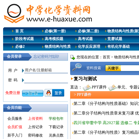
首 页
必修(第一册)
必修(第二册)
物质结构与性质(新
阶段考试题
高考模拟题
高考试题
竞赛试题
必修2
物质结构与性质
化学反应原理
有机化学基础
您现在的位置：
首页
>
物质结构与性质
资料搜索
复习与测试
直达：
PPT课件
单元、专题
> PPT课件
第二章《分子结构与性质基础》知识复
会员功能
第二章分子结构与性质章末复习课 优
会员服务
上传资料
学校包年
四川省华蓥中学 高2027届 选修二
会员贮值
上传记录
下载记录
第二章《分子结构与性质》复习精品课
新手入门
密码修改
兑换点数