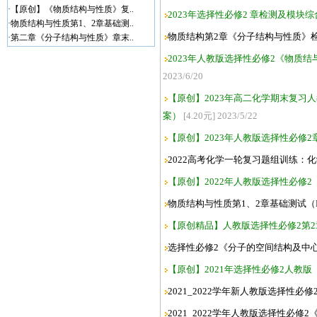
·
【原创】《物质结构与性质》复..
2023年选择性必修2 章检测及模块
·
物质结构与性质第1、2章基础测..
物质结构第2章《分子结构与性质》检测
·
第二章《分子结构与性质》章末..
2023年人教版选择性必修2《物质结
2023/6/20
【原创】2023年高二化学期末复习
案）
[4.20元] 2023/5/22
【原创】2023年人教版选择性必修2
2022高考化学一轮复习题组训练：化
【原创】2022年人教版选择性必修
物质结构与性质第1、2章基础测试（P
【原创精品】人教版选择性必修2第2
选择性必修2《分子的空间结构及中心
【原创】2021年选择性必修2人教版
2021_2022学年新人教版选择性必
2021_2022学年人教版选择性必修