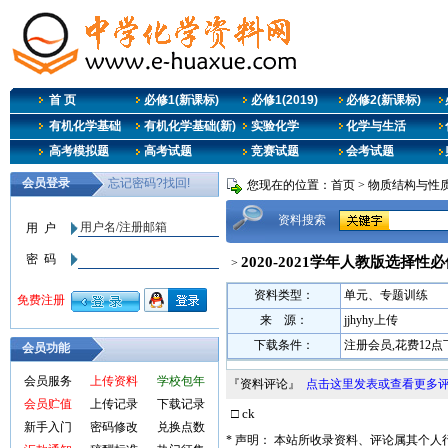
首 页
必修1(新课标)
必修1(2019)
必修2(新课标)
有机化学基础
有机化学基础(新)
实验化学
化学与生活
高考模拟题
高考试题
竞赛试题
会考试题
您现在的位置：
首页
>
物质结构与性质
资料搜索
2020-2021学年人教版选择
>
资料类型：
单元、专题训练
来 源：
jjhyhy上传
下载条件：
注册会员,花费12
会员功能
会员服务
上传资料
学校包年
『资料评论』
点击这里发表或查看更多
会员贮值
上传记录
下载记录
□ ck
新手入门
密码修改
兑换点数
* 声明： 本站所收录资料、评论属其个