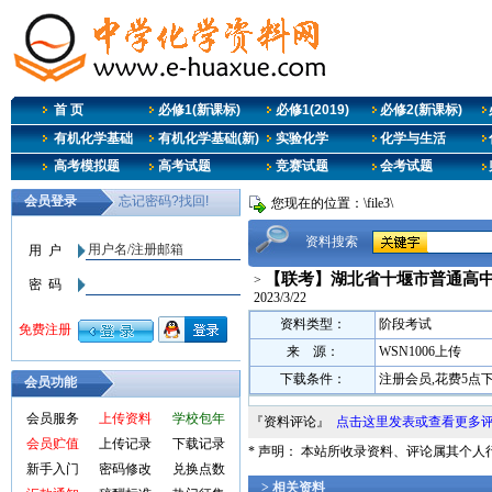
首 页
必修1(新课标)
必修1(2019)
必修2(新课标)
有机化学基础
有机化学基础(新)
实验化学
化学与生活
高考模拟题
高考试题
竞赛试题
会考试题
您现在的位置：\file3\
资料搜索
【联考】湖北省十堰市普通高中协作
>
2023/3/22
资料类型：
阶段考试
来 源：
WSN1006上传
下载条件：
注册会员,花费5点
会员功能
会员服务
上传资料
学校包年
『资料评论』
点击这里发表或查看更多
会员贮值
上传记录
下载记录
* 声明： 本站所收录资料、评论属其个
新手入门
密码修改
兑换点数
> 相关资料