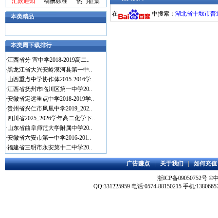
汇款通知
稿酬标准
热门征集
在
中搜索：
湖北省十堰市普通
本类精品
本类周下载排行
·
江西省分 宜中学2018-2019高二..
·
黑龙江省大兴安岭漠河县第一中..
·
山西重点中学协作体2015-2016学..
·
江西省抚州市临川区第一中学20..
·
安徽省定远重点中学2018-2019学..
·
贵州省兴仁市凤凰中学2019_202..
·
四川省2025_2026学年高二化学下..
·
山东省曲阜师范大学附属中学20..
·
安徽省六安市第一中学2016-201..
·
福建省三明市永安第十二中学20..
广告赚点
|
关于我们
|
如何充值
浙ICP备09050752号
©
QQ:331225959 电话:0574-88150215 手机:1380