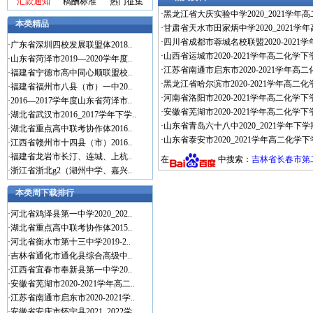
汇款通知
稿酬标准
热门征集
·
黑龙江省大庆实验中学2020_2021学年
本类精品
·
甘肃省天水市田家炳中学2020_2021学
·
四川省成都市蓉城名校联盟2020-2021
·
广东省深圳四校发展联盟体2018..
·
山西省运城市2020-2021学年高二化学下
·
山东省菏泽市2019—2020学年度..
·
江苏省南通市启东市2020-2021学年高
·
福建省宁德市高中同心顺联盟校..
·
黑龙江省哈尔滨市2020-2021学年高二
·
福建省福州市八县（市）一中20..
·
河南省洛阳市2020-2021学年高二化学下
·
2016—2017学年度山东省菏泽市..
·
安徽省芜湖市2020-2021学年高二化学下
·
湖北省武汉市2016_2017学年下学..
·
山东省青岛六十八中2020_2021学年下
·
湖北省重点高中联考协作体2016..
·
山东省泰安市2020_2021学年高二化学
·
江西省赣州市十四县（市）2016..
·
福建省龙岩市长汀、连城、上杭..
在
中搜索：
吉林省长春市第二实
·
浙江省浙北g2（湖州中学、嘉兴..
本类周下载排行
·
河北省鸡泽县第一中学2020_202..
·
湖北省重点高中联考协作体2015..
·
河北省衡水市第十三中学2019-2..
·
吉林省通化市通化县综合高级中..
·
江西省宜春市奉新县第一中学20..
·
安徽省芜湖市2020-2021学年高二..
·
江苏省南通市启东市2020-2021学..
·
安徽省安庆市怀宁县2021_2022学..