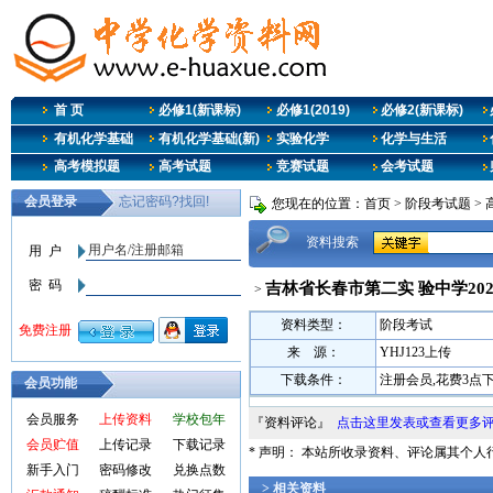
首 页
必修1(新课标)
必修1(2019)
必修2(新课标)
有机化学基础
有机化学基础(新)
实验化学
化学与生活
高考模拟题
高考试题
竞赛试题
会考试题
您现在的位置：
首页
>
阶段考试题
>
资料搜索
吉林省长春市第二实 验中学2020
>
资料类型：
阶段考试
来 源：
YHJ123上传
下载条件：
注册会员,花费3点
会员功能
会员服务
上传资料
学校包年
『资料评论』
点击这里发表或查看更多
会员贮值
上传记录
下载记录
* 声明： 本站所收录资料、评论属其个
新手入门
密码修改
兑换点数
> 相关资料