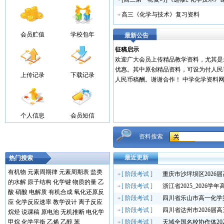
高三《化学与技术》复习资料
会员贮值
学校包年
最新公告
征稿启示
欢迎广大会员上传精品教学资料，尤其是
优惠。其中原创精品资料，可设为付人民
上传记录
下载记录
人民币稿酬。谢谢合作！ 中学化学资料网..
个人信息
会员短信
资料搜索
最近更新
热门搜索
有机物
元素周期律
元素周期表
盐类
[
阶段考试
]
重庆市沙坪坝区2026
的水解
原子结构
化学键
物质的量
乙
[
阶段考试
]
浙江省2025_2026
酸
硝酸
电解质
有机合成
氧化还原反
[
阶段考试
]
四川省乐山市高一化学
应
化学反应速率
教学设计
离子反应
[
阶段考试
]
四川省达州市2026届
烷烃
说课稿
原电池
无机推断
电化学
甲烷
化学平衡
乙烯
乙醇
苯
[
阶段考试
]
天域全国名校协作体20