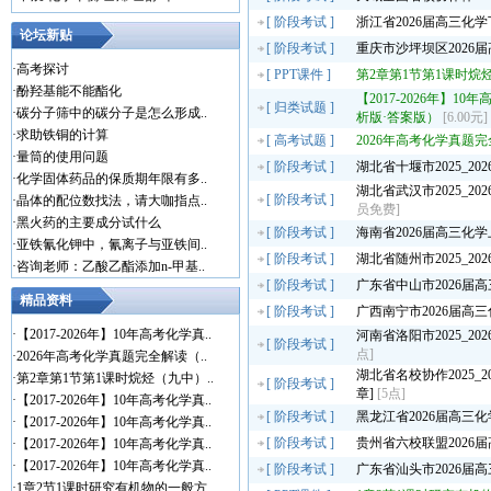
[
阶段考试
]
浙江省2026届高三化
论坛新贴
[
阶段考试
]
重庆市沙坪坝区2026
·
高考探讨
[
PPT课件
]
第2章第1节第1课时烷
·
酚羟基能不能酯化
【2017-2026年】
[
归类试题
]
·
碳分子筛中的碳分子是怎么形成..
析版·答案版）
[6.00元]
·
求助铁铜的计算
[
高考试题
]
2026年高考化学真题
·
量筒的使用问题
[
阶段考试
]
湖北省十堰市2025_2
·
化学固体药品的保质期年限有多..
湖北省武汉市2025_2
[
阶段考试
]
·
晶体的配位数找法，请大咖指点..
员免费]
·
黑火药的主要成分试什么
[
阶段考试
]
海南省2026届高三化
·
亚铁氰化钾中，氰离子与亚铁间..
[
阶段考试
]
湖北省随州市2025_2
·
咨询老师：乙酸乙酯添加n-甲基..
[
阶段考试
]
广东省中山市2026届
精品资料
[
阶段考试
]
广西南宁市2026届高
·
【2017-2026年】10年高考化学真..
河南省洛阳市2025_2
[
阶段考试
]
点]
·
2026年高考化学真题完全解读（..
湖北省名校协作2025_
·
第2章第1节第1课时烷烃（九中）..
[
阶段考试
]
章]
[5点]
·
【2017-2026年】10年高考化学真..
[
阶段考试
]
黑龙江省2026届高三
·
【2017-2026年】10年高考化学真..
[
阶段考试
]
贵州省六校联盟2026
·
【2017-2026年】10年高考化学真..
·
【2017-2026年】10年高考化学真..
[
阶段考试
]
广东省汕头市2026届
·
1章2节1课时研究有机物的一般方..