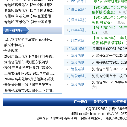
[
PPT课件
]
1章2节1课时研究有机
·
专题06高考化学【3年全国通用2..
【2017-2026年】1
[
归类试题
]
·
专题05高考化学【3年全国通用2..
解析版·答案版）
[6.00
·
专题04 高考化学【3年全国通用..
【2017-2026年】
[
归类试题
]
·
专题03 高考化学【3年全国通用..
析版·答案版）
[4.00元]
【2017-2026年】
[
归类试题
]
周下载排行
版）
[4.00元]
【2017-2026年】
·
1.1.1物质的分类及转化 ppt课件..
[
归类试题
]
卷版·解析版·答案版）
·
酸碱中和滴定
[
阶段考试
]
贵州凯里市2025_20
·
合金教案
[
阶段考试
]
河北省保定一中2025_
·
2026届高三化学下学期临门押题..
·
河南省信阳市浉河区东双河镇一..
[
阶段考试
]
河南省鹤壁市2025_2
·
2026 高三化学三轮复习--高考化..
[
阶段考试
]
河南省南阳市2025_2
·
上海市徐汇区2022-2023学年高三..
[
阶段考试
]
河北省沧州市十二校联考
·
2020年高考化学5月份预测考试试..
河南省2025_2026
[
阶段考试
]
·
安徽省蚌埠市2018届高三第三次..
费]
·
海南省琼海市2023届高三下学期..
广告赚点
|
关于我们
|
如何充值
QQ:331225959 手机:138066
邮箱:root@e-huaxue.com 电话:021-587
©
中学化学资料网
版权所有，保留所有权利。
浙ICP备09050