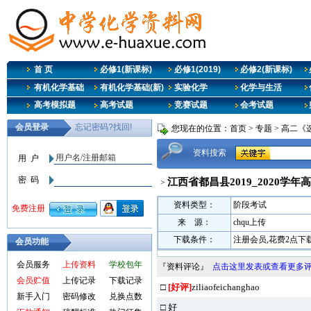
首 页
必修1(新课标)
必修1(2019)
必修2(新课标)
有机化学基础
有机化学基础(新)
实验化学
化学与生活
高考模拟题
高考试题
竞赛试题
会考试题
您现在的位置：
首页
>
专题
>
高二《
资料搜索
江西省都昌县2019_2020学年
>
资料类型：
阶段考试
来 源：
chqu上传
下载条件：
注册会员,花费2点下
会员功能
会员服务
上传资料
学校包年
『资料评论』
点击这里发表或查看更多
会员贮值
上传记录
下载记录
□
[好评]
ziliaofeichanghao
新手入门
密码修改
兑换点数
□ 好