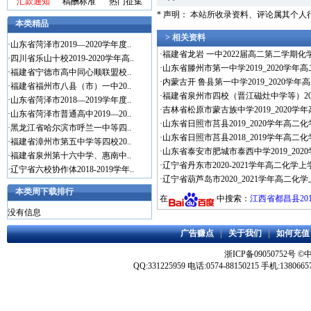
汇款通知
稿酬标准
热门征集
* 声明： 本站所收录资料、评论属其个
本类精品
> 相关资料
·
山东省菏泽市2019—2020学年度..
·
福建省龙岩 一中2022届高二第二学期化学
·
四川省乐山十校2019-2020学年高..
·
山东省滕州市第一中学2019_2020学年高
·
福建省宁德市高中同心顺联盟校..
·
内蒙古开 鲁县第一中学2019_2020学年
·
福建省福州市八县（市）一中20..
·
福建省泉州市四校（晋江磁灶中学等）2019
·
山东省菏泽市2018—2019学年度..
·
吉林省松原市蒙古族中学2019_2020学
·
山东省菏泽市普通高中2019—20..
·
山东省日照市莒县2019_2020学年高二
·
黑龙江省哈尔滨市呼兰一中等四..
·
山东省日照市莒县2018_2019学年高二化
·
福建省漳州市第五中学等四校20..
·
山东省泰安市肥城市泰西中学2019_202
·
福建省泉州第十六中学、惠南中..
·
辽宁省丹东市2020-2021学年高二化学上
·
辽宁省六校协作体2018-2019学年..
·
辽宁省葫芦岛市2020_2021学年高二化学
本类周下载排行
在
中搜索：
江西省都昌县201
没有信息
广告赚点
|
关于我们
|
如何充值
浙ICP备09050752号
©
QQ:331225959 电话:0574-88150215 手机:1380