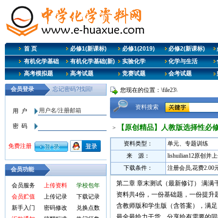
首 页
必修1(新课标)
必修1(2019)
必修2(新课标)
有机化学基础
有机化学基础(新)
实验化学
化学与生活
高考模拟题
高考试题
竞赛试题
会考试题
您现在的位置：\file23\
资料搜索
【原创精品】人教版选择性必修
>
资料类型：
单元、专题训练
来 源：
lishuilian12原创并
下载条件：
注册会员,花费2.0
会员功能
第二章 章末测试（最新修订） 满满
会员服务
上传资料
学校包年
资料共4份，一份基础题，一份提升
会员贮值
上传记录
下载记录
含教师版和学生版（含答案），满足
新手入门
密码修改
兑换点数
最全最给力干货，分享给有需要的同