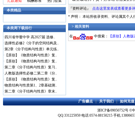
汇款通知
稿酬标准
热门征集
『资料评论』
点击这里发表或查看更多
本类精品
* 声明： 本站所收录资料、评论属其个
> 相关资料
本类周下载排行
在
中搜索：
【原创】人教版
·
四川省华蓥中学 高2027届 选修..
·
选择性必修2《分子的空间结构及..
·
第2章《分子结构与性质》单元练..
·
【原创】《物质结构与性质》复..
·
【原创】《物质结构与性质》复..
·
第二章《分子结构与性质》复习..
·
人教版选择性必修二第二章《分..
·
【原创】《物质结构与性质》复..
·
物质结构与性质第1、2章基础测..
·
第二章《分子结构与性质》章末..
广告赚点
|
关于我们
|
如何充值
浙ICP备09050752号
©
QQ:331225959 电话:0574-88150215 手机:1380