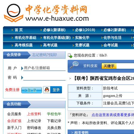
首 页
必修1(新课标)
必修1(2019)
必修2(新课标)
有机化学基础
有机化学基础(新)
实验化学
化学与生活
高考模拟题
高考试题
竞赛试题
会考试题
您现在的位置：\file3\
资料搜索
【联考】陕西省宝鸡市金台区202
>
资料类型：
阶段考试
来 源：
gongzen上传
下载条件：
注册会员,花费5点
会员功能
会员服务
上传资料
学校包年
『资料评论』
点击这里发表或查看更多
会员贮值
上传记录
下载记录
* 声明： 本站所收录资料、评论属其个
新手入门
密码修改
兑换点数
> 相关资料