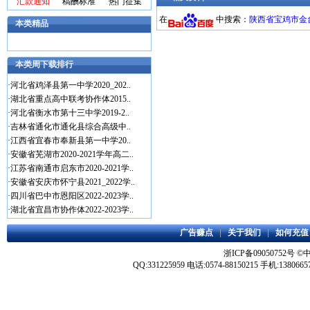
汇款通知
稿酬标准
热门征集
在
中搜索：
陕西省宝鸡市金台区
本类精品
本类周下载排行
·
河北省鸡泽县第一中学2020_202..
·
湖北省重点高中联考协作体2015..
·
河北省衡水市第十三中学2019-2..
·
吉林省通化市通化县综合高级中..
·
江西省宜春市奉新县第一中学20..
·
安徽省芜湖市2020-2021学年高二..
·
江苏省南通市启东市2020-2021学..
·
安徽省安庆市怀宁县2021_2022学..
·
四川省巴中市恩阳区2022-2023学..
·
湖北省宜昌市协作体2022-2023学..
广告赚点
|
关于我们
|
如何充值
浙ICP备09050752号
©
QQ:331225959 电话:0574-88150215 手机:1380