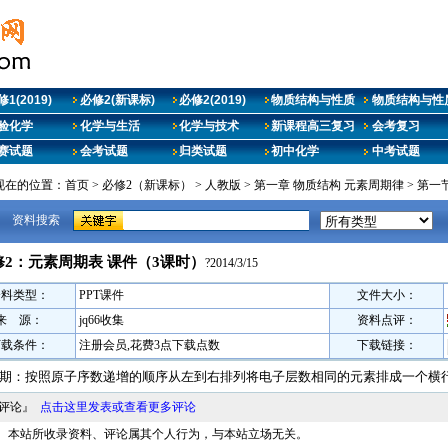
1(2019)
必修2(新课标)
必修2(2019)
物质结构与性质
物质结构与性质
验化学
化学与生活
化学与技术
新课程高三复习
会考复习
赛试题
会考试题
归类试题
初中化学
中考试题
现在的位置：
首页
>
必修2（新课标）
>
人教版
>
第一章 物质结构 元素周期律
>
第一
资料搜索
修2：元素周期表 课件（3课时）
?2014/3/15
资料类型：
PPT课件
文件大小：
来 源：
jq66收集
资料点评：
下载条件：
注册会员,花费3点下载点数
下载链接：
 周期：按照原子序数递增的顺序从左到右排列将电子层数相同的元素排成一个横
料评论』
点击这里发表或查看更多评论
明： 本站所收录资料、评论属其个人行为，与本站立场无关。