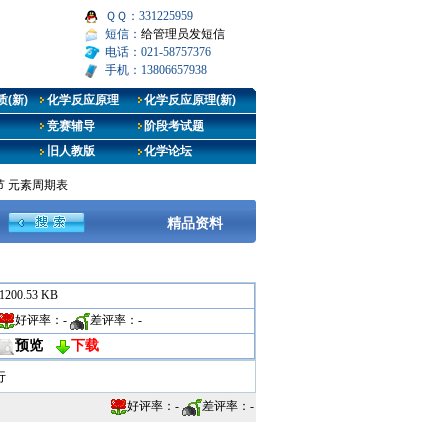
ＱＱ：331225959
短信：
给管理员发短信
电话：021-58757376
手机：13806657938
(新)
化学反应原理
化学反应原理(新)
竞赛辅导
阶段考试题
旧人教版
化学论坛
节 元素周期表
精品资料
1200.53 KB
好评率：
-
差评率：
-
预览
下载
行
好评率：
-
差评率：
-