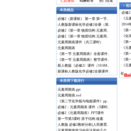
汇款通知
稿酬标准
热门征集
> 
本类精品
·
必修
·
《元
·
必修2（新课标） 第一章 第一节..
·
201
·
人教版新课标化学必修2全册（第..
·
《第
·
必修2《第一章 物质结构 元素周..
·
《化
·
必修2《第一章 物质结构 元素周..
·
《第
·
元素周期表课件（共三课时）
·
《元
·
元素周期表
·
《第一
·
《第一节 元素周期表》全套课件..
·
《第
·
《第一节 元素周期表》整节课件..
·
《元
·
新人教版《必修2》课件（19.6M..
·
新课标人教版化学必修2全册课件..
在
本类周下载排行
·
元素周期表.ppt
·
元素周期表.swf
·
《第二节化学能与电能课件》pp..
·
必修2：元素周期表 课件（3课时..
·
必修2《元素周期表》PPT课件
·
第一节第3课时 原子结构 核素
·
人教版 必修2教材分析(人民教育..
·
元素周期表学习中应注意的几个..