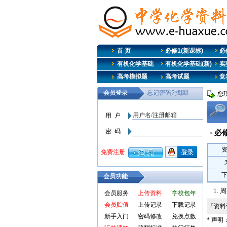
首 页
必修1(新课标)
必修
有机化学基础
有机化学基础(新)
实
高考模拟题
高考试题
竞
您
必
>
会员功能
1.
会员服务
上传资料
学校包年
会员贮值
上传记录
下载记录
『资
新手入门
密码修改
兑换点数
* 声