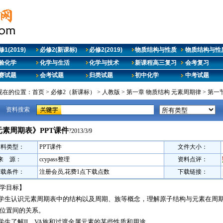
1(2019)
必修2(新课标)
必修2(2019)
物质结构与性质
物质结构与性质
验化学
化学与生活
化学与技术
新课程高三复习
会考复习
赛试题
会考试题
归类试题
初中化学
中考试题
现在的位置：
首页
>
必修2（新课标）
>
人教版
>
第一章 物质结构 元素周期律
>
第一
资料搜索
元素周期表》PPT课件
?2013/3/9
资料类型：
PPT课件
文件大小：
来 源：
ccypass整理
资料点评：
下载条件：
注册会员,花费1点下载点数
下载链接：
学目标】
使学生认识元素周期表中的结构以及周期、族等概念，理解原子结构与元素在周
位置间的关系。
使学生了解II、VA族和过渡金属元素的某些性质和用途。