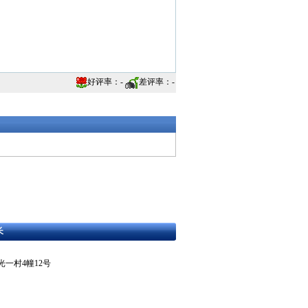
好评率：
-
差评率：
-
长
东区曙光一村4幢12号