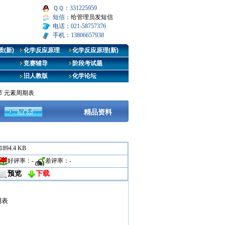
ＱＱ：331225959
短信：
给管理员发短信
电话：021-58757376
手机：13806657938
(新)
化学反应原理
化学反应原理(新)
竞赛辅导
阶段考试题
旧人教版
化学论坛
节 元素周期表
精品资料
1894.4 KB
好评率：
-
差评率：
-
预览
下载
期表