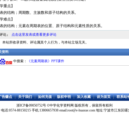
学重点】
表的结构；周期数、主族数和原子结构的关系。
学难点】
表的结构；元素在周期表的位置、原子结构和元素性质的关系。
料评论』
点击这里发表或查看更多评论
明： 本站所收录资料、评论属其个人行为，与本站立场无关。
相关资料
中搜索：
《元素周期表》PPT课件
广告赚点
|
关于我们
|
如何充值
|
版权申明
|
加入收藏
|
设为首页
|
联系站
浙ICP备09050752号
©
中学化学资料网
版权所有，保留所有权利
59 电话:0574-88150215 手机:13806657938 email:root@e-huaxue.com 地址:宁波市江