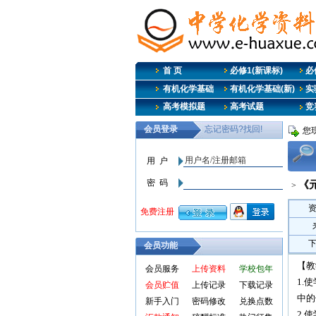
首 页
必修1(新课标)
必修
有机化学基础
有机化学基础(新)
实
高考模拟题
高考试题
竞
您
《
>
会员功能
【教
会员服务
上传资料
学校包年
1.
会员贮值
上传记录
下载记录
中的
新手入门
密码修改
兑换点数
2.