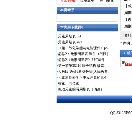
汇款通知
稿酬标准
热门征集
【教
本类精品
周期
【教
周期
本类周下载排行
『资
·
元素周期表.ppt
·
元素周期表.swf
* 声
·
《第二节化学能与电能课件》pp..
> 
·
必修2：元素周期表 课件（3课时..
·
必修2《元素周期表》PPT课件
在
·
第一节第3课时 原子结构 核素
·
人教版 必修2教材分析(人民教育..
·
元素周期表学习中应注意的几个..
·
核素、同位素
·
拖动元素编写周期表（动画）
QQ:3312259