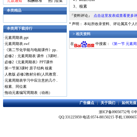
汇款通知
稿酬标准
热门征集
3、核素
本类精品
『资料评论』
点击这里发表或查看更多
* 声明： 本站所收录资料、评论属其个
本类周下载排行
> 相关资料
·
元素周期表.ppt
在
中搜索：
《第一节 元素
·
元素周期表.swf
·
《第二节化学能与电能课件》pp..
·
必修2：元素周期表 课件（3课时..
·
必修2《元素周期表》PPT课件
·
第一节第3课时 原子结构 核素
·
人教版 必修2教材分析(人民教育..
·
元素周期表学习中应注意的几个..
·
核素、同位素
·
拖动元素编写周期表（动画）
广告赚点
|
关于我们
|
如何充值
浙ICP备09050752号
©
QQ:331225959 电话:0574-88150215 手机:1380