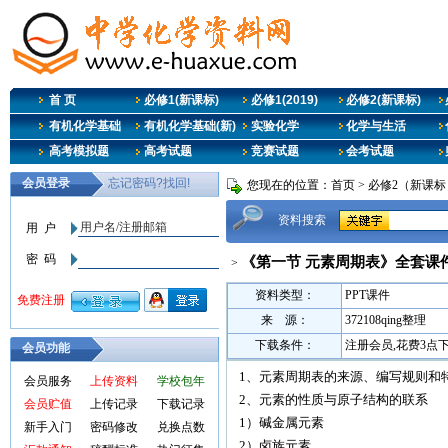
首 页
必修1(新课标)
必修1(2019)
必修2(新课标)
有机化学基础
有机化学基础(新)
实验化学
化学与生活
高考模拟题
高考试题
竞赛试题
会考试题
您现在的位置：
首页
>
必修2（新课标
资料搜索
《第一节 元素周期表》全套课
>
资料类型：
PPT课件
来 源：
372108qing整理
下载条件：
注册会员,花费3点
会员功能
1、元素周期表的来源、编写规则和
会员服务
上传资料
学校包年
2、元素的性质与原子结构的联系
会员贮值
上传记录
下载记录
1）碱金属元素
新手入门
密码修改
兑换点数
2）卤族元素