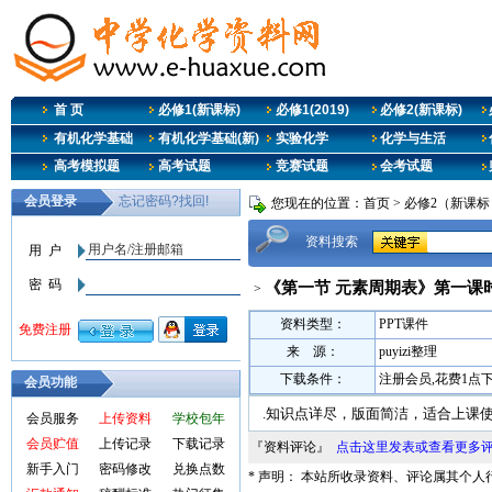
首 页
必修1(新课标)
必修1(2019)
必修2(新课标)
有机化学基础
有机化学基础(新)
实验化学
化学与生活
高考模拟题
高考试题
竞赛试题
会考试题
您现在的位置：
首页
>
必修2（新课标
资料搜索
《第一节 元素周期表》第一课时
>
资料类型：
PPT课件
来 源：
puyizi整理
下载条件：
注册会员,花费1点
会员功能
.知识点详尽，版面简洁，适合上课
会员服务
上传资料
学校包年
会员贮值
上传记录
下载记录
『资料评论』
点击这里发表或查看更多
新手入门
密码修改
兑换点数
* 声明： 本站所收录资料、评论属其个