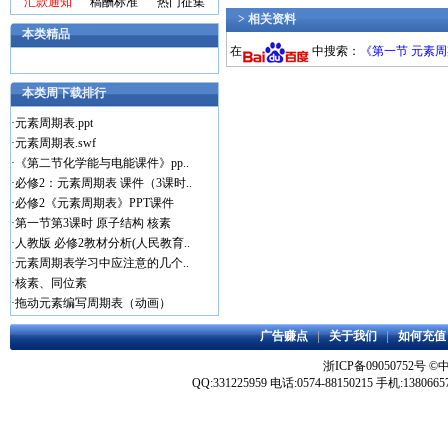
汇款通知
稿酬标准
热门征集
> 相关资料
本类精品
在
中搜索：
《第一节 元素周
本类周下载排行
·
元素周期表.ppt
·
元素周期表.swf
·
《第二节化学能与电能课件》pp..
·
必修2：元素周期表 课件（3课时..
·
必修2《元素周期表》PPT课件
·
第一节第3课时 原子结构 核素
·
人教版 必修2教材分析(人民教育..
·
元素周期表学习中应注意的几个..
·
核素、同位素
·
拖动元素编写周期表（动画）
广告赚点
|
关于我们
|
如何充值
浙ICP备09050752号
©
QQ:331225959 电话:0574-88150215 手机:1380