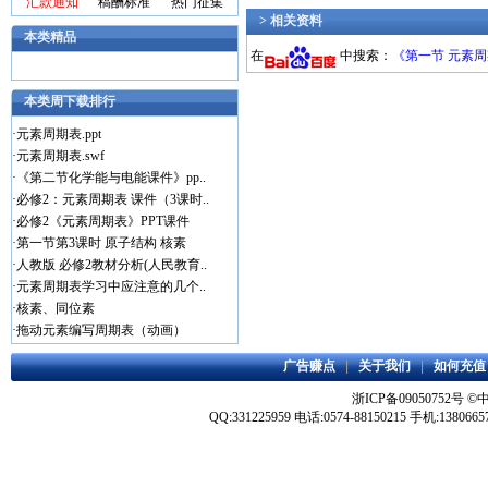
汇款通知
稿酬标准
热门征集
> 相关资料
本类精品
在
中搜索：
《第一节 元素
本类周下载排行
·
元素周期表.ppt
·
元素周期表.swf
·
《第二节化学能与电能课件》pp..
·
必修2：元素周期表 课件（3课时..
·
必修2《元素周期表》PPT课件
·
第一节第3课时 原子结构 核素
·
人教版 必修2教材分析(人民教育..
·
元素周期表学习中应注意的几个..
·
核素、同位素
·
拖动元素编写周期表（动画）
广告赚点
|
关于我们
|
如何充值
浙ICP备09050752号
©
QQ:331225959 电话:0574-88150215 手机:1380