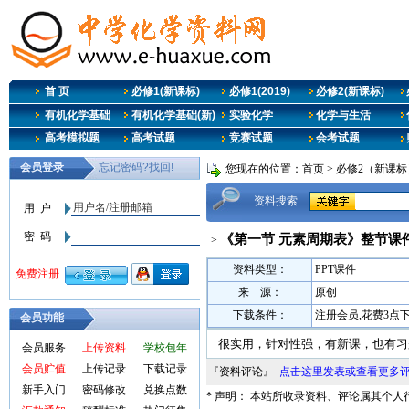
首 页
必修1(新课标)
必修1(2019)
必修2(新课标)
有机化学基础
有机化学基础(新)
实验化学
化学与生活
高考模拟题
高考试题
竞赛试题
会考试题
您现在的位置：
首页
>
必修2（新课标
资料搜索
《第一节 元素周期表》整节课
>
资料类型：
PPT课件
来 源：
原创
下载条件：
注册会员,花费3点
会员功能
很实用，针对性强，有新课，也有习
会员服务
上传资料
学校包年
会员贮值
上传记录
下载记录
『资料评论』
点击这里发表或查看更多
新手入门
密码修改
兑换点数
* 声明： 本站所收录资料、评论属其个