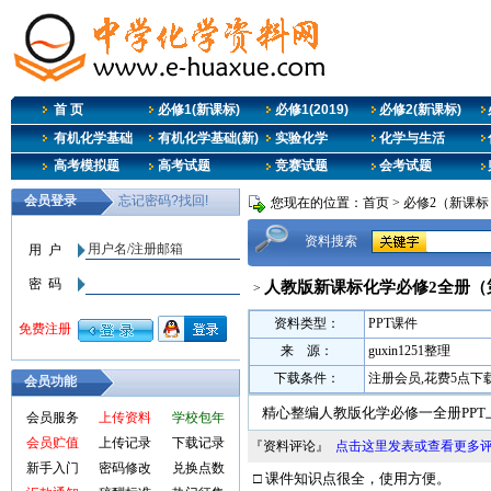
首 页
必修1(新课标)
必修1(2019)
必修2(新课标)
有机化学基础
有机化学基础(新)
实验化学
化学与生活
高考模拟题
高考试题
竞赛试题
会考试题
您现在的位置：
首页
>
必修2（新课标
资料搜索
人教版新课标化学必修2全册（
>
资料类型：
PPT课件
来 源：
guxin1251整理
下载条件：
注册会员,花费5点下
会员功能
精心整编人教版化学必修一全册PP
会员服务
上传资料
学校包年
会员贮值
上传记录
下载记录
『资料评论』
点击这里发表或查看更多
新手入门
密码修改
兑换点数
□ 课件知识点很全，使用方便。