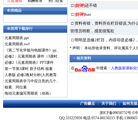
汇款通知
稿酬标准
热门征集
□
[好评]
还不错
本类精品
□
[好评]
hao
□ 资料有错，资料所在栏目错误,为什
本类周下载排行
管理员明察，感觉很冤枉
·
元素周期表.ppt
□ 明明是选修2栏目，内容却是必修2
·
元素周期表.swf
* 声明： 本站所收录资料、评论属其个
·
《第二节化学能与电能课件》pp..
·
必修2：元素周期表 课件（3课时..
> 相关资料
·
必修2《元素周期表》PPT课件
在
中搜索：
人教版新课标化
·
第一节第3课时 原子结构 核素
·
人教版 必修2教材分析(人民教育..
·
元素周期表学习中应注意的几个..
·
核素、同位素
·
拖动元素编写周期表（动画）
广告赚点
|
关于我们
|
如何充值
浙ICP备09050752号
©
QQ:331225959 电话:0574-88150215 手机:1380