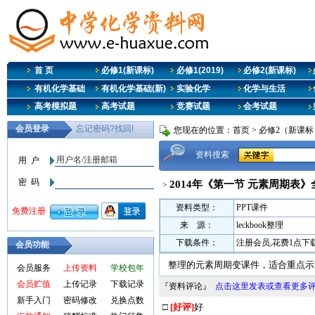
首 页
必修1(新课标)
必修1(2019)
必修2(新课标)
有机化学基础
有机化学基础(新)
实验化学
化学与生活
高考模拟题
高考试题
竞赛试题
会考试题
您现在的位置：
首页
>
必修2（新课标
资料搜索
2014年《第一节 元素周期表
>
资料类型：
PPT课件
来 源：
leckbook整理
下载条件：
注册会员,花费1点下
会员功能
整理的元素周期变课件，适合重点示
会员服务
上传资料
学校包年
会员贮值
上传记录
下载记录
『资料评论』
点击这里发表或查看更多
新手入门
密码修改
兑换点数
□
[好评]
好