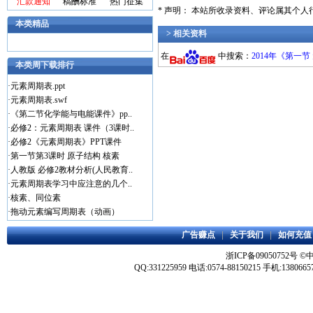
汇款通知
稿酬标准
热门征集
* 声明： 本站所收录资料、评论属其个
本类精品
> 相关资料
在
中搜索：
2014年《第一
本类周下载排行
·
元素周期表.ppt
·
元素周期表.swf
·
《第二节化学能与电能课件》pp..
·
必修2：元素周期表 课件（3课时..
·
必修2《元素周期表》PPT课件
·
第一节第3课时 原子结构 核素
·
人教版 必修2教材分析(人民教育..
·
元素周期表学习中应注意的几个..
·
核素、同位素
·
拖动元素编写周期表（动画）
广告赚点
|
关于我们
|
如何充值
浙ICP备09050752号
©
QQ:331225959 电话:0574-88150215 手机:1380