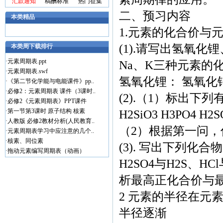
汇款通知
稿酬标准
热门征集
二、预习内容
本类精品
1.元素的化合价与
(1).请写出氢氧
本类周下载排行
·
元素周期表.ppt
Na、K三种元素的
·
元素周期表.swf
氢氧化锂： 氢氧化
·
《第二节化学能与电能课件》pp..
·
必修2：元素周期表 课件（3课时..
(2).（1）标出下列有
·
必修2《元素周期表》PPT课件
·
第一节第3课时 原子结构 核素
H2SiO3 H3PO4 H2S
·
人教版 必修2教材分析(人民教育..
（2）根据第一问
·
元素周期表学习中应注意的几个..
·
核素、同位素
(3). 写出下列化
·
拖动元素编写周期表（动画）
H2SO4与H2S、HCl
析最高正化合价与
2 元素的半径在元
半径逐渐