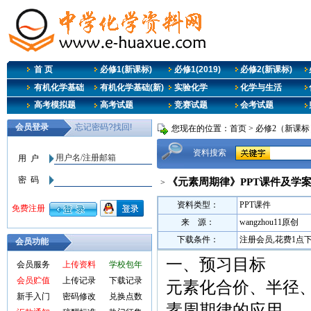
首 页
必修1(新课标)
必修1(2019)
必修2(新课标)
有机化学基础
有机化学基础(新)
实验化学
化学与生活
高考模拟题
高考试题
竞赛试题
会考试题
您现在的位置：
首页
>
必修2（新课标
资料搜索
《元素周期律》PPT课件及学
>
资料类型：
PPT课件
来 源：
wangzhou11原创
下载条件：
注册会员,花费1点
会员功能
一、预习目标
会员服务
上传资料
学校包年
会员贮值
上传记录
下载记录
元素化合价、半径
新手入门
密码修改
兑换点数
素周期律的应用。