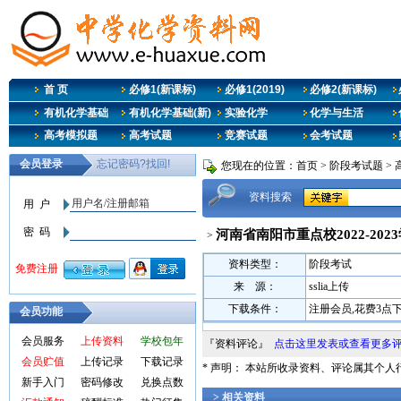
首 页
必修1(新课标)
必修1(2019)
必修2(新课标)
有机化学基础
有机化学基础(新)
实验化学
化学与生活
高考模拟题
高考试题
竞赛试题
会考试题
您现在的位置：
首页
>
阶段考试题
>
资料搜索
河南省南阳市重点校2022-20
>
资料类型：
阶段考试
来 源：
sslia上传
下载条件：
注册会员,花费3点
会员功能
会员服务
上传资料
学校包年
『资料评论』
点击这里发表或查看更多
会员贮值
上传记录
下载记录
* 声明： 本站所收录资料、评论属其个
新手入门
密码修改
兑换点数
> 相关资料