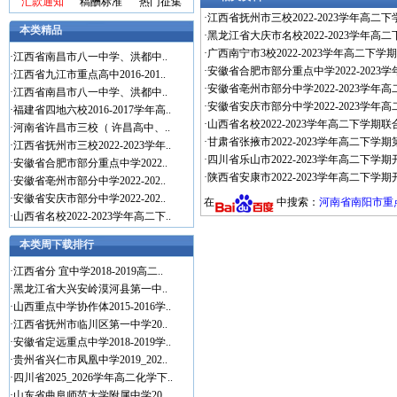
汇款通知
稿酬标准
热门征集
·
江西省抚州市三校2022-2023学年高二
本类精品
·
黑龙江省大庆市名校2022-2023学年高
·
广西南宁市3校2022-2023学年高二下学
·
江西省南昌市八一中学、洪都中..
·
安徽省合肥市部分重点中学2022-2023
·
江西省九江市重点高中2016-201..
·
安徽省亳州市部分中学2022-2023学年
·
江西省南昌市八一中学、洪都中..
·
安徽省安庆市部分中学2022-2023学年
·
福建省四地六校2016-2017学年高..
·
山西省名校2022-2023学年高二下学期联
·
河南省许昌市三校（ 许昌高中、..
·
甘肃省张掖市2022-2023学年高二下学
·
江西省抚州市三校2022-2023学年..
·
四川省乐山市2022-2023学年高二下学期
·
安徽省合肥市部分重点中学2022..
·
陕西省安康市2022-2023学年高二下学
·
安徽省亳州市部分中学2022-202..
·
安徽省安庆市部分中学2022-202..
在
中搜索：
河南省南阳市重点
·
山西省名校2022-2023学年高二下..
本类周下载排行
·
江西省分 宜中学2018-2019高二..
·
黑龙江省大兴安岭漠河县第一中..
·
山西重点中学协作体2015-2016学..
·
江西省抚州市临川区第一中学20..
·
安徽省定远重点中学2018-2019学..
·
贵州省兴仁市凤凰中学2019_202..
·
四川省2025_2026学年高二化学下..
·
山东省曲阜师范大学附属中学20..