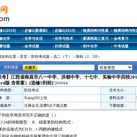
1(2019)
必修2(新课标)
必修2(2019)
物质结构与性质
物质结构与性质
验化学
化学与生活
化学与技术
新课程高三复习
会考复习
赛试题
会考试题
归类试题
初中化学
中考试题
现在的位置：
首页
>
阶段考试题
>
高二（下）
>
期初（2、3月）
资料搜索
联考】江西省南昌市八一中学、洪都中学、十七中、实验中学四校2018
rd版 含答案）[选修5到烃]
?2019/4/4
资料类型：
阶段考试
文件大小：
来 源：
Xujing502上传
资料点评：
下载条件：
注册会员,花费6点下载点数
下载链接：
下列化学用语书写不正确的是（ ）
CCl4的球棍模型： B．硝基苯的结构简式：
苯的实验式为CH D．1-丙醇的键线式
下列化合物的核磁共振氢谱中出现三组峰的是