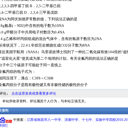
,2,3,3-四甲基丁烷 B．2,5-二甲基己烷
,4-二甲基己烷 D．2,3,4-三甲基戊烷
设NA为阿伏加德罗常数的值，下列说法正确的是
18g氨基(－ND2)中含有的电子数为10NA
6.0 g甲醛分子中共用电子对数目为0.4NA
14 g乙烯和环丙烷组成的混合气体中，含有的氢原子数目为2NA
标准状况下，22.4 L辛烷完全燃烧生成CO2分子数为8NA
最近美国宇航局（NASA）马里诺娃博士找到了一种比二氧化碳有效104倍的“超
“温室化火星”使其成为第二个地球的计划。有关全氟丙烷的说法正确的是
分子中三个碳原子可能处于同一直线上
全氟丙烷的电子式为：
相同压强下，沸点：C3F8＜C3H8
全氟丙烷分子是既有极性键又有非极性键的极性的分子
料评论』
点击这里发表或查看更多评论
明： 本站所收录资料、评论属其个人行为，与本站立场无关。
相关资料
中搜索：
江西省南昌市八一中学、洪都中学、十七中、实验中学四校2018-201
到烃]