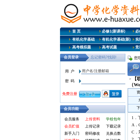
首 页
必修1(新课标)
必修
有机化学基础
有机化学基础(新)
实
高考模拟题
高考试题
竞
您
【
>
（Wo
会员功能
1．
会员服务
上传资料
学校包年
A．
会员贮值
上传记录
下载记录
C．
新手入门
密码修改
兑换点数
2．