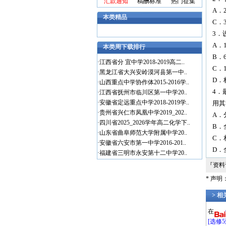
汇款通知
稿酬标准
热门征集
A．2
本类精品
C．3
3．
A．
本类周下载排行
B．
·
江西省分 宜中学2018-2019高二..
C．
·
黑龙江省大兴安岭漠河县第一中..
D．
·
山西重点中学协作体2015-2016学..
4．
·
江西省抚州市临川区第一中学20..
·
安徽省定远重点中学2018-2019学..
用其
·
贵州省兴仁市凤凰中学2019_202..
A．
·
四川省2025_2026学年高二化学下..
B．
·
山东省曲阜师范大学附属中学20..
C．
·
安徽省六安市第一中学2016-201..
D．
·
福建省三明市永安第十二中学20..
『资
* 声
> 
在
[选修5