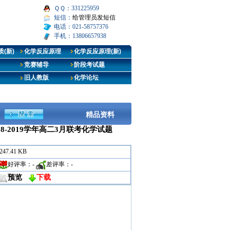
ＱＱ：331225959
短信：
给管理员发短信
电话：021-58757376
手机：13806657938
(新)
化学反应原理
化学反应原理(新)
竞赛辅导
阶段考试题
旧人教版
化学论坛
精品资料
-2019学年高二3月联考化学试题
247.41 KB
好评率：
-
差评率：
-
预览
下载