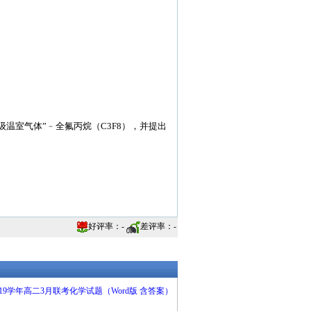
级温室气体”﹣全氟丙烷（C3F8），并提出
好评率：
-
差评率：
-
9学年高二3月联考化学试题（Word版 含答案）