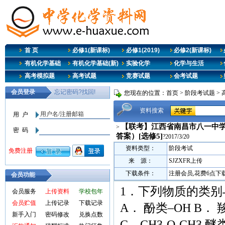
首 页
必修1(新课标)
必修1(2019)
必修2(新课标)
有机化学基础
有机化学基础(新)
实验化学
化学与生活
高考模拟题
高考试题
竞赛试题
会考试题
您现在的位置：
首页
>
阶段考试题
>
资料搜索
【联考】江西省南昌市八一中学
>
答案）[选修5]
?2017/3/20
资料类型：
阶段考试
来 源：
SJZXFR上传
下载条件：
注册会员,花费6点下
会员功能
1．下列物质的类别
会员服务
上传资料
学校包年
会员贮值
上传记录
下载记录
A． 酚类–OH B． 
新手入门
密码修改
兑换点数
C．CH3-O-CH3 醚