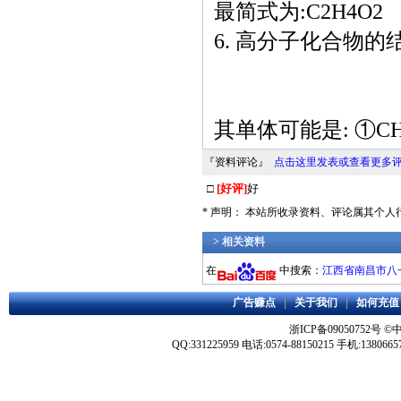
最简式为:C2H4O2
6. 高分子化合物的
其单体可能是: ①CH
『资料评论』
点击这里发表或查看更多
□
[好评]
好
* 声明： 本站所收录资料、评论属其个
> 相关资料
在
中搜索：
江西省南昌市八一
广告赚点
|
关于我们
|
如何充值
浙ICP备09050752号
©
QQ:331225959 电话:0574-88150215 手机:1380