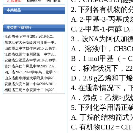
汇款通知
稿酬标准
热门征集
2. 下列各有机物的
本类精品
A. 2-甲基-3-丙基戊
C. 2-甲基-1-丙醇 D
本类周下载排行
·
江西省分 宜中学2018-2019高二..
3．设NA为阿伏加
·
黑龙江省大兴安岭漠河县第一中..
A． 溶液中，CH3
·
山西重点中学协作体2015-2016学..
·
江西省抚州市临川区第一中学20..
B．1 mol甲基（﹣
·
安徽省定远重点中学2018-2019学..
·
贵州省兴仁市凤凰中学2019_202..
C．标准状况下，22
·
四川省2025_2026学年高二化学下..
D．2.8 g乙烯和
·
山东省曲阜师范大学附属中学20..
·
安徽省六安市第一中学2016-201..
4. 在通常情况下
·
福建省三明市永安第十二中学20..
A．沸点：乙烷>戊
5. 下列化学用语正
A. 丁烷的结构简式为:
C. 有机物CH2＝CH