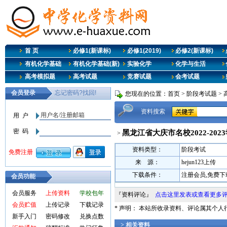
首 页
必修1(新课标)
必修1(2019)
必修2(新课标)
有机化学基础
有机化学基础(新)
实验化学
化学与生活
高考模拟题
高考试题
竞赛试题
会考试题
您现在的位置：
首页
>
阶段考试题
>
资料搜索
黑龙江省大庆市名校2022-20
>
资料类型：
阶段考试
来 源：
hejun123上传
下载条件：
注册会员,免费下
会员功能
会员服务
上传资料
学校包年
『资料评论』
点击这里发表或查看更多
会员贮值
上传记录
下载记录
* 声明： 本站所收录资料、评论属其个
新手入门
密码修改
兑换点数
> 相关资料