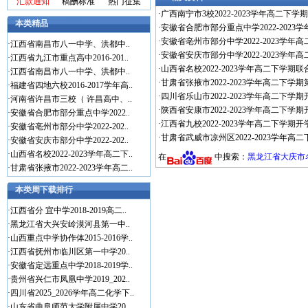
汇款通知
稿酬标准
热门征集
·
广西南宁市3校2022-2023学年高二下学
本类精品
·
安徽省合肥市部分重点中学2022-2023
·
安徽省亳州市部分中学2022-2023学年
·
江西省南昌市八一中学、洪都中..
·
安徽省安庆市部分中学2022-2023学年
·
江西省九江市重点高中2016-201..
·
山西省名校2022-2023学年高二下学期联
·
江西省南昌市八一中学、洪都中..
·
甘肃省张掖市2022-2023学年高二下学
·
福建省四地六校2016-2017学年高..
·
四川省乐山市2022-2023学年高二下学期
·
河南省许昌市三校（ 许昌高中、..
·
陕西省安康市2022-2023学年高二下学
·
安徽省合肥市部分重点中学2022..
·
江西省九校2022-2023学年高二下学期
·
安徽省亳州市部分中学2022-202..
·
甘肃省武威市凉州区2022-2023学年高
·
安徽省安庆市部分中学2022-202..
·
山西省名校2022-2023学年高二下..
在
中搜索：
黑龙江省大庆市名
·
甘肃省张掖市2022-2023学年高二..
本类周下载排行
·
江西省分 宜中学2018-2019高二..
·
黑龙江省大兴安岭漠河县第一中..
·
山西重点中学协作体2015-2016学..
·
江西省抚州市临川区第一中学20..
·
安徽省定远重点中学2018-2019学..
·
贵州省兴仁市凤凰中学2019_202..
·
四川省2025_2026学年高二化学下..
·
山东省曲阜师范大学附属中学20..