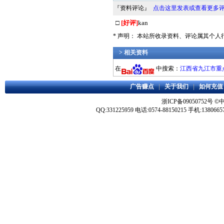
『资料评论』
点击这里发表或查看更多
□
[好评]
kan
* 声明： 本站所收录资料、评论属其个
> 相关资料
在
中搜索：
江西省九江市重点
广告赚点
|
关于我们
|
如何充值
浙ICP备09050752号
©
QQ:331225959 电话:0574-88150215 手机:1380