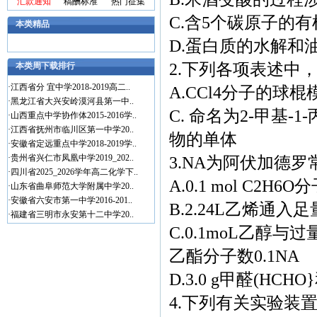
汇款通知
稿酬标准
热门征集
C.含5个碳原子的
本类精品
D.蛋白质的水解和
2.下列各项表述中
本类周下载排行
·
江西省分 宜中学2018-2019高二..
A.CCl4分子的球
·
黑龙江省大兴安岭漠河县第一中..
C. 命名为2-甲基
·
山西重点中学协作体2015-2016学..
·
江西省抚州市临川区第一中学20..
物的单体
·
安徽省定远重点中学2018-2019学..
·
贵州省兴仁市凤凰中学2019_202..
3.NA为阿伏加德
·
四川省2025_2026学年高二化学下..
A.0.1 mol C2H
·
山东省曲阜师范大学附属中学20..
·
安徽省六安市第一中学2016-201..
B.2.24L乙烯通入
·
福建省三明市永安第十二中学20..
C.0.1moL乙
乙酯分子数0.1NA
D.3.0 g甲醛(H
4.下列有关实验装