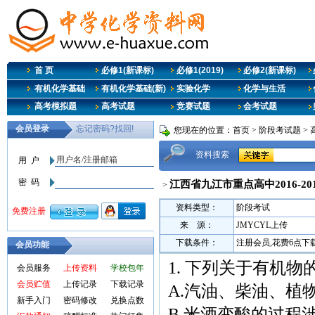
首 页
必修1(新课标)
必修1(2019)
必修2(新课标)
有机化学基础
有机化学基础(新)
实验化学
化学与生活
高考模拟题
高考试题
竞赛试题
会考试题
您现在的位置：
首页
>
阶段考试题
>
资料搜索
江西省九江市重点高中2016-2
>
资料类型：
阶段考试
来 源：
JMYCYL上传
下载条件：
注册会员,花费6点下
会员功能
1. 下列关于有机
会员服务
上传资料
学校包年
会员贮值
上传记录
下载记录
A.汽油、柴油、植
新手入门
密码修改
兑换点数
B.米酒变酸的过程