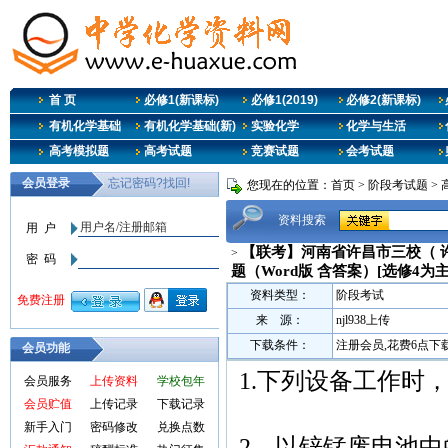
首 页
必修1(新课标)
必修1(2019)
必修2(新课标)
有机化学基础
有机化学基础(新)
实验化学
化学与生活
高考模拟题
高考试题
竞赛试题
会考试题
您现在的位置：
首页
>
阶段考试题
>
资料搜索
【联考】河南省许昌市三校（ 许
>
题（Word版 含答案）[选修4为主]
资料类型：
阶段考试
来 源：
njl938上传
下载条件：
注册会员,花费6点下
会员功能
1.下列设备工作时
会员服务
上传资料
学校包年
会员贮值
上传记录
下载记录
新手入门
密码修改
兑换点数
2．以锌锰废电池中