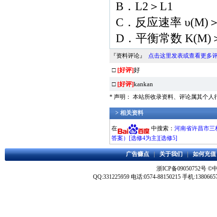
B．L2＞L1
C．反应速率 υ(M)＞
D．平衡常数 K(M)＞
『资料评论』
点击这里发表或查看更多
□
[好评]
好
□
[好评]
kankan
* 声明： 本站所收录资料、评论属其个
> 相关资料
在
中搜索：
河南省许昌市三校
答案）[选修4为主][选修5]
广告赚点
|
关于我们
|
如何充值
浙ICP备09050752号
©
QQ:331225959 电话:0574-88150215 手机:1380