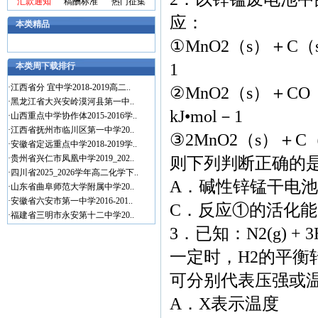
汇款通知
稿酬标准
热门征集
应：
本类精品
①MnO2（s）＋C（s
1
本类周下载排行
·
江西省分 宜中学2018-2019高二..
②MnO2（s）＋CO（
·
黑龙江省大兴安岭漠河县第一中..
kJ•mol－1
·
山西重点中学协作体2015-2016学..
·
江西省抚州市临川区第一中学20..
③2MnO2（s）＋C（
·
安徽省定远重点中学2018-2019学..
·
贵州省兴仁市凤凰中学2019_202..
则下列判断正确的是
·
四川省2025_2026学年高二化学下..
A．碱性锌锰干电池属
·
山东省曲阜师范大学附属中学20..
·
安徽省六安市第一中学2016-201..
C．反应①的活化能为24
·
福建省三明市永安第十二中学20..
3．已知：N2(g) + 3H
一定时，H2的平衡
可分别代表压强或
A．X表示温度