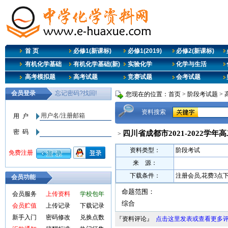
首 页
必修1(新课标)
必修1(2019)
必修2(新课标)
有机化学基础
有机化学基础(新)
实验化学
化学与生活
高考模拟题
高考试题
竞赛试题
会考试题
您现在的位置：
首页
>
阶段考试题
>
资料搜索
四川省成都市2021-2022学年
>
资料类型：
阶段考试
来 源：
下载条件：
注册会员,花费3点
会员功能
命题范围：
会员服务
上传资料
学校包年
综合
会员贮值
上传记录
下载记录
新手入门
密码修改
兑换点数
『资料评论』
点击这里发表或查看更多