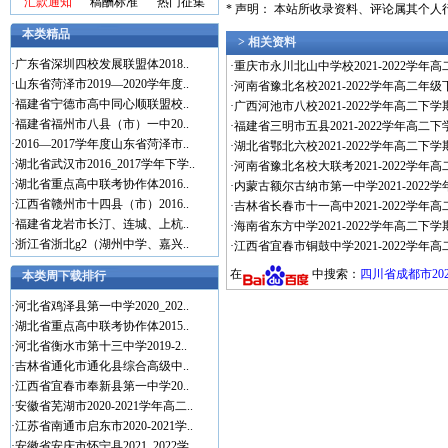
汇款通知
稿酬标准
热门征集
* 声明： 本站所收录资料、评论属其个
本类精品
> 相关资料
·
广东省深圳四校发展联盟体2018..
·
重庆市永川北山中学校2021-2022学年高
·
山东省菏泽市2019—2020学年度..
·
河南省豫北名校2021-2022学年高二年级
·
福建省宁德市高中同心顺联盟校..
·
广西河池市八校2021-2022学年高二下学
·
福建省福州市八县（市）一中20..
·
福建省三明市五县2021-2022学年高二
·
2016—2017学年度山东省菏泽市..
·
湖北省鄂北六校2021-2022学年高二下学
·
湖北省武汉市2016_2017学年下学..
·
河南省豫北名校大联考2021-2022学年高
·
湖北省重点高中联考协作体2016..
·
内蒙古额尔古纳市第一中学2021-2022
·
江西省赣州市十四县（市）2016..
·
吉林省长春市十一高中2021-2022学年
·
福建省龙岩市长汀、连城、上杭..
·
海南省东方中学2021-2022学年高二下
·
浙江省浙北g2（湖州中学、嘉兴..
·
江西省宜春市铜鼓中学2021-2022学年
在
中搜索：
四川省成都市202
本类周下载排行
·
河北省鸡泽县第一中学2020_202..
·
湖北省重点高中联考协作体2015..
·
河北省衡水市第十三中学2019-2..
·
吉林省通化市通化县综合高级中..
·
江西省宜春市奉新县第一中学20..
·
安徽省芜湖市2020-2021学年高二..
·
江苏省南通市启东市2020-2021学..
·
安徽省安庆市怀宁县2021_2022学..