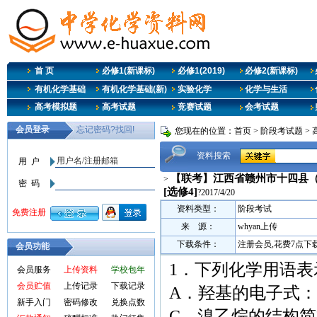
首 页
必修1(新课标)
必修1(2019)
必修2(新课标)
有机化学基础
有机化学基础(新)
实验化学
化学与生活
高考模拟题
高考试题
竞赛试题
会考试题
您现在的位置：
首页
>
阶段考试题
>
资料搜索
【联考】江西省赣州市十四县（市）
>
[选修4]
?2017/4/20
资料类型：
阶段考试
来 源：
whyan上传
下载条件：
注册会员,花费7点下
会员功能
1．下列化学用语表
会员服务
上传资料
学校包年
会员贮值
上传记录
下载记录
A．羟基的电子式： 
新手入门
密码修改
兑换点数
C．溴乙烷的结构简式