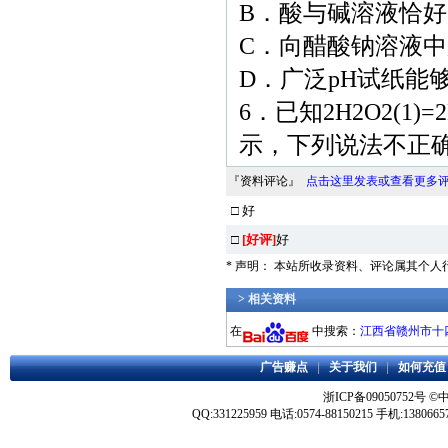
B．酸与碱溶液恰
C．向醋酸钠溶液
D．广泛pH试纸能
6．已知2H2O2(1)
示，下列说法不正
『资料评论』
点击这里发表或查看更多
□ 好
□
[好评]
好
* 声明： 本站所收录资料、评论属其个
> 相关资料
在
中搜索：
江西省赣州市十四县
广告赚点
|
关于我们
|
如何充值
浙ICP备09050752号
©
QQ:331225959 电话:0574-88150215 手机:1380