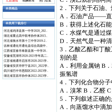
汇款通知
稿酬标准
热门征集
2．下列关于石油
本类精品
A．石油产品——
B．获得上述化石
本类周下载排行
·
河北省鸡泽县第一中学2020_202..
C．水煤气是通过
·
湖北省重点高中联考协作体2015..
D．天然气是一种
·
河北省衡水市第十三中学2019-2..
·
吉林省通化市通化县综合高级中..
3．乙酸乙酯和丁
·
江西省宜春市奉新县第一中学20..
·
安徽省芜湖市2020-2021学年高二..
别的是
·
江苏省南通市启东市2020-2021学..
A．利用金属钠 B
·
安徽省安庆市怀宁县2021_2022学..
·
四川省巴中市恩阳区2022-2023学..
振氢谱
·
湖北省宜昌市协作体2022-2023学..
4．下列化合物分
A．溴苯 B．乙醛 
5．下列叙述正确的
A．向蒸馏水中滴加