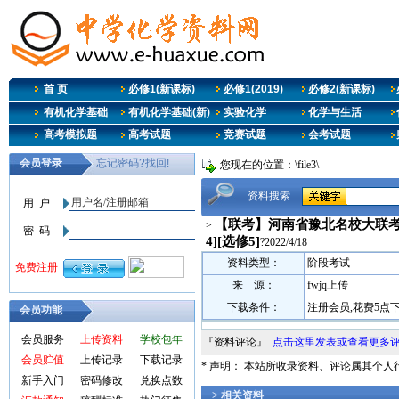
首 页
必修1(新课标)
必修1(2019)
必修2(新课标)
有机化学基础
有机化学基础(新)
实验化学
化学与生活
高考模拟题
高考试题
竞赛试题
会考试题
您现在的位置：\file3\
资料搜索
【联考】河南省豫北名校大联考20
>
4][选修5]
?2022/4/18
资料类型：
阶段考试
来 源：
fwjq上传
下载条件：
注册会员,花费5点
会员功能
会员服务
上传资料
学校包年
『资料评论』
点击这里发表或查看更多
会员贮值
上传记录
下载记录
* 声明： 本站所收录资料、评论属其个
新手入门
密码修改
兑换点数
> 相关资料