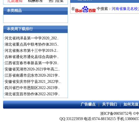
汇款通知
稿酬标准
热门征集
在
中搜索：
河南省豫北名校大联
本类精品
本类周下载排行
·
河北省鸡泽县第一中学2020_202..
·
湖北省重点高中联考协作体2015..
·
河北省衡水市第十三中学2019-2..
·
吉林省通化市通化县综合高级中..
·
江西省宜春市奉新县第一中学20..
·
安徽省芜湖市2020-2021学年高二..
·
江苏省南通市启东市2020-2021学..
·
安徽省安庆市怀宁县2021_2022学..
·
四川省巴中市恩阳区2022-2023学..
·
湖北省宜昌市协作体2022-2023学..
广告赚点
|
关于我们
|
如何充值
浙ICP备09050752号
©
QQ:331225959 电话:0574-88150215 手机:1380