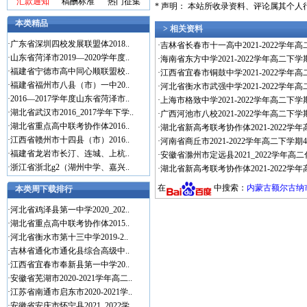
汇款通知
稿酬标准
热门征集
* 声明： 本站所收录资料、评论属其个
本类精品
> 相关资料
·
广东省深圳四校发展联盟体2018..
·
吉林省长春市十一高中2021-2022学年
·
山东省菏泽市2019—2020学年度..
·
海南省东方中学2021-2022学年高二下
·
福建省宁德市高中同心顺联盟校..
·
江西省宜春市铜鼓中学2021-2022学年
·
福建省福州市八县（市）一中20..
·
河北省衡水市武强中学2021-2022学年高
·
2016—2017学年度山东省菏泽市..
·
上海市格致中学2021-2022学年高二下
·
湖北省武汉市2016_2017学年下学..
·
广西河池市八校2021-2022学年高二下学
·
湖北省重点高中联考协作体2016..
·
湖北省新高考联考协作体2021-2022学
·
江西省赣州市十四县（市）2016..
·
河南省商丘市2021-2022学年高二下学期
·
福建省龙岩市长汀、连城、上杭..
·
安徽省滁州市定远县2021_2022学年高
·
浙江省浙北g2（湖州中学、嘉兴..
·
湖北省新高考联考协作体2021-2022学
在
中搜索：
内蒙古额尔古纳市
本类周下载排行
·
河北省鸡泽县第一中学2020_202..
·
湖北省重点高中联考协作体2015..
·
河北省衡水市第十三中学2019-2..
·
吉林省通化市通化县综合高级中..
·
江西省宜春市奉新县第一中学20..
·
安徽省芜湖市2020-2021学年高二..
·
江苏省南通市启东市2020-2021学..
·
安徽省安庆市怀宁县2021_2022学..