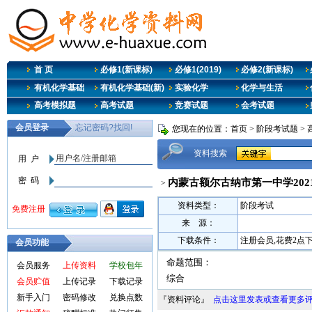
首 页
必修1(新课标)
必修1(2019)
必修2(新课标)
有机化学基础
有机化学基础(新)
实验化学
化学与生活
高考模拟题
高考试题
竞赛试题
会考试题
您现在的位置：
首页
>
阶段考试题
>
资料搜索
内蒙古额尔古纳市第一中学2021
>
资料类型：
阶段考试
来 源：
下载条件：
注册会员,花费2点
会员功能
命题范围：
会员服务
上传资料
学校包年
综合
会员贮值
上传记录
下载记录
新手入门
密码修改
兑换点数
『资料评论』
点击这里发表或查看更多