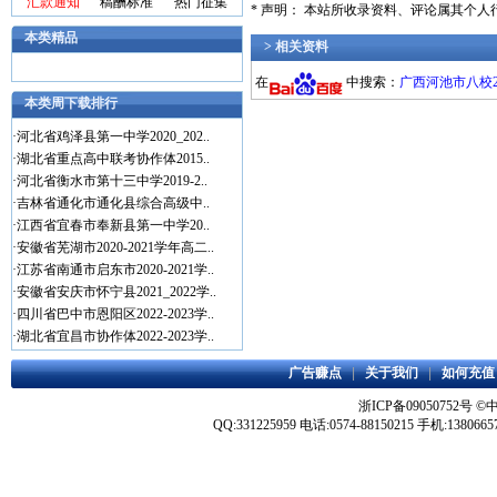
汇款通知
稿酬标准
热门征集
* 声明： 本站所收录资料、评论属其个
本类精品
> 相关资料
在
中搜索：
广西河池市八校20
本类周下载排行
·
河北省鸡泽县第一中学2020_202..
·
湖北省重点高中联考协作体2015..
·
河北省衡水市第十三中学2019-2..
·
吉林省通化市通化县综合高级中..
·
江西省宜春市奉新县第一中学20..
·
安徽省芜湖市2020-2021学年高二..
·
江苏省南通市启东市2020-2021学..
·
安徽省安庆市怀宁县2021_2022学..
·
四川省巴中市恩阳区2022-2023学..
·
湖北省宜昌市协作体2022-2023学..
广告赚点
|
关于我们
|
如何充值
浙ICP备09050752号
©
QQ:331225959 电话:0574-88150215 手机:1380