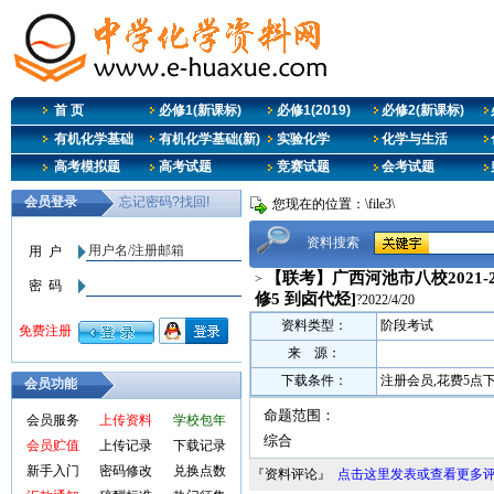
首 页
必修1(新课标)
必修1(2019)
必修2(新课标)
有机化学基础
有机化学基础(新)
实验化学
化学与生活
高考模拟题
高考试题
竞赛试题
会考试题
您现在的位置：\file3\
资料搜索
【联考】广西河池市八校2021-
>
修5 到卤代烃]
?2022/4/20
资料类型：
阶段考试
来 源：
下载条件：
注册会员,花费5点
会员功能
命题范围：
会员服务
上传资料
学校包年
综合
会员贮值
上传记录
下载记录
新手入门
密码修改
兑换点数
『资料评论』
点击这里发表或查看更多