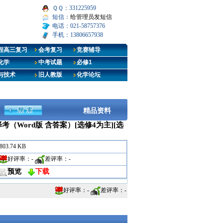
ＱＱ：331225959
短信：
给管理员发短信
电话：021-58757376
手机：13806657938
程高三复习
会考复习
竞赛辅导
化学
中考试题
必修1
与技术
旧人教版
化学论坛
精品资料
（Word版 含答案）[选修4为主][选
803.74 KB
好评率：
-
差评率：
-
预览
下载
好评率：
-
差评率：
-