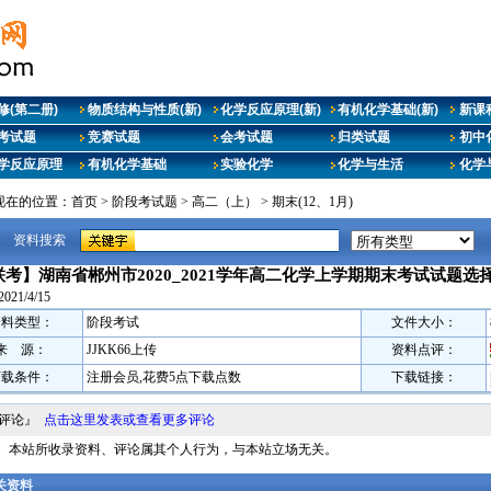
修(第二册)
物质结构与性质(新)
化学反应原理(新)
有机化学基础(新)
新课
考试题
竞赛试题
会考试题
归类试题
初中
学反应原理
有机化学基础
实验化学
化学与生活
化学
现在的位置：
首页
>
阶段考试题
>
高二（上）
>
期末(12、1月)
资料搜索
考】湖南省郴州市2020_2021学年高二化学上学期期末考试试题选择考
2021/4/15
资料类型：
阶段考试
文件大小：
来 源：
JJKK66上传
资料点评：
下载条件：
注册会员,花费5点下载点数
下载链接：
料评论』
点击这里发表或查看更多评论
明： 本站所收录资料、评论属其个人行为，与本站立场无关。
相关资料