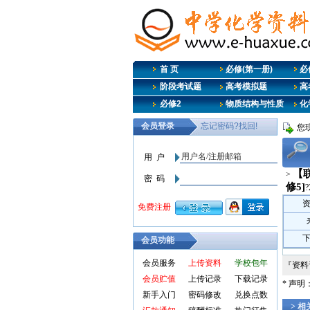
首 页
必修(第一册)
必
阶段考试题
高考模拟题
高
必修2
物质结构与性质
化
您
【联
>
修5]
?
会员功能
会员服务
上传资料
学校包年
『资
会员贮值
上传记录
下载记录
* 声
新手入门
密码修改
兑换点数
> 