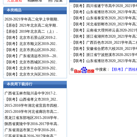
汇款通知
稿酬标准
热门征集
·
【联考】四川省遂宁市高中2020_2021
本类精品
·
【联考】山东省潍坊市2020_2021学年高
·
【联考】山东省泰安市2020_2021学年
·
2020-2021学年高二化学上学期期..
·
【联考】河北省邯郸市2020_2021学年
·
【原创】2021年北京高二化学期..
·
【联考】云南省大理州祥云县2020-202
·
【原创】2019年北京高二（上）..
·
【联考】浙江省湖州市2020_2021学年
·
【联考】北京市石景山区2019-2..
·
【联考】广西百色市2020_2021学年
·
【联考】北京市顺义区2019-202..
·
【联考】安徽省合肥市六校2020_202
·
【联考】北京市房山区2019-202..
·
【联考】浙江省宁波慈溪市2020-2021
·
【联考】广东省清远市2019—20..
·
【联考】山东省潍坊市2020_2021学年高
·
【联考】北京市西城区2019-202..
·
【联考】北京市丰台区2019-202..
在
中搜索：
【联考】广西桂林
·
【联考】北京市大兴区2019-202..
本类周下载排行
·
广西省玉林市陆川县中学2017-2..
·
【联考】山西省孝义市2019_202..
·
2015-2016学年湖北省宜昌市四校..
·
2015-2016学年河北省廊坊市高二..
·
黑龙江省东部地区2015-2016学年..
·
陕西省黄陵中学2016-2017学年高..
·
广东省清远市第三中学2016-201..
·
江苏省滨海县2016-2017学年高二..