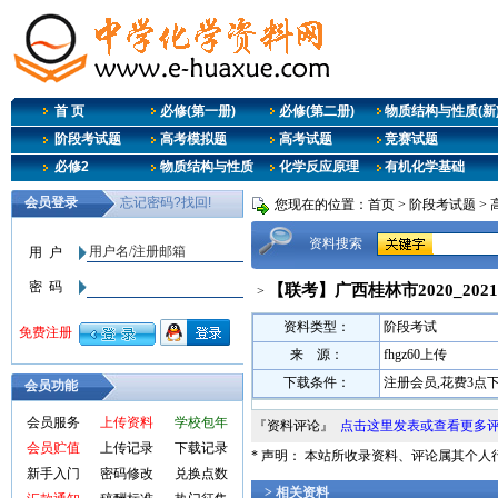
首 页
必修(第一册)
必修(第二册)
物质结构与性质(新
阶段考试题
高考模拟题
高考试题
竞赛试题
必修2
物质结构与性质
化学反应原理
有机化学基础
您现在的位置：
首页
>
阶段考试题
>
资料搜索
【联考】广西桂林市2020_20
>
资料类型：
阶段考试
来 源：
fhgz60上传
下载条件：
注册会员,花费3点
会员功能
会员服务
上传资料
学校包年
『资料评论』
点击这里发表或查看更多
会员贮值
上传记录
下载记录
* 声明： 本站所收录资料、评论属其个
新手入门
密码修改
兑换点数
> 相关资料