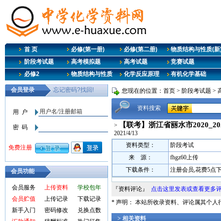
首 页
必修(第一册)
必修(第二册)
物质结构与性质(新
阶段考试题
高考模拟题
高考试题
竞赛试题
必修2
物质结构与性质
化学反应原理
有机化学基础
您现在的位置：
首页
>
阶段考试题
>
资料搜索
【联考】浙江省丽水市2020_2
>
2021/4/13
资料类型：
阶段考试
来 源：
fhgz60上传
下载条件：
注册会员,花费5点
会员功能
会员服务
上传资料
学校包年
『资料评论』
点击这里发表或查看更多
会员贮值
上传记录
下载记录
* 声明： 本站所收录资料、评论属其个
新手入门
密码修改
兑换点数
> 相关资料