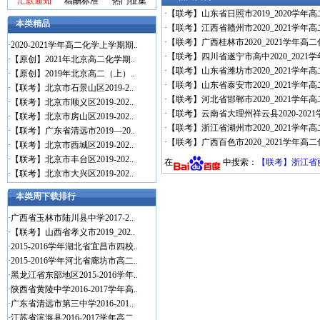
汇款通知
稿酬标准
热门征集
·
【联考】山东省日照市2019_2020学
本类精品
·
【联考】江西省赣州市2020_2021学年
·
【联考】广西桂林市2020_2021学年高
·
2020-2021学年高二化学上学期期..
·
【联考】四川省遂宁市高中2020_2021
·
【原创】2021年北京高二化学期..
·
【联考】山东省潍坊市2020_2021学年高
·
【原创】2019年北京高二（上）..
·
【联考】山东省泰安市2020_2021学年
·
【联考】北京市石景山区2019-2..
·
【联考】河北省邯郸市2020_2021学年
·
【联考】北京市顺义区2019-202..
·
【联考】云南省大理州祥云县2020-202
·
【联考】北京市房山区2019-202..
·
【联考】浙江省湖州市2020_2021学年
·
【联考】广东省清远市2019—20..
·
【联考】广西百色市2020_2021学年
·
【联考】北京市西城区2019-202..
·
【联考】北京市丰台区2019-202..
在
中搜索：
【联考】浙江省丽
·
【联考】北京市大兴区2019-202..
本类周下载排行
·
广西省玉林市陆川县中学2017-2..
·
【联考】山西省孝义市2019_202..
·
2015-2016学年湖北省宜昌市四校..
·
2015-2016学年河北省廊坊市高二..
·
黑龙江省东部地区2015-2016学年..
·
陕西省黄陵中学2016-2017学年高..
·
广东省清远市第三中学2016-201..
·
江苏省滨海县2016-2017学年高二..