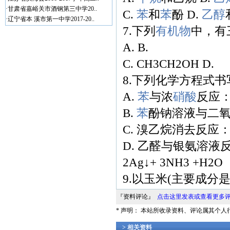
·
甘肃省嘉峪关市酒钢第三中学20..
C.
苯
和
苯
酚 D.
乙醇
·
辽宁省本 溪市第一中学2017-20..
7.下列
有机物
中，有
A. B.
C. CH3CH2OH D.
8.下列化学方程式
A.
苯
与浓
硝酸
反应： 
B.
苯
酚钠溶液与二氧化碳
C. 溴乙烷消去反应：CH3
D. 乙醛与银氨溶液反应：
2Ag↓+ 3NH3 +H2O
9.以玉米(主要成分
『资料评论』
点击这里发表或查看更多
* 声明： 本站所收录资料、评论属其个
> 相关资料