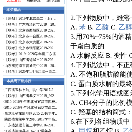
汇款通知
稿酬标准
热门征集
本类精品
2.下列物质中，难
·
【原创】2019年北京高二（上）..
·
【联考】广东省清远市2019—20..
A.
苯
B.
乙酸
C.
乙
·
【联考】北京市西城区2019-202..
3.用70%~75%
·
【联考】北京市丰台区2019-202..
·
【联考】北京市大兴区2019-202..
于蛋白质的
·
【联考】北京市朝阳区2019-202..
A 水解反应 B. 变性 
·
【联考】2019~2020学年度广东省..
·
【联考】山西省运城市2019-202..
4.下列说法中，不正
·
山东省菏泽市普通高中2019—20..
·
【联考】2020年1月浙江温州高二..
A. 不饱和脂肪酸能
本类周下载排行
C. 蛋白质水解的最
·
广西省玉林市陆川县中学2017-2..
5.下列化学用语或
·
【联考】山西省孝义市2019_202..
A. CH4分子的比例
·
2015-2016学年湖北省宜昌市四校..
·
2015-2016学年河北省廊坊市高二..
C. 羟基的结构简式：
·
黑龙江省东部地区2015-2016学年..
·
陕西省黄陵中学2016-2017学年高..
6.在下列各组物质
·
广东省清远市第三中学2016-201..
A.
甲烷
和乙烷 B.
乙
·
江苏省滨海县2016-2017学年高二..