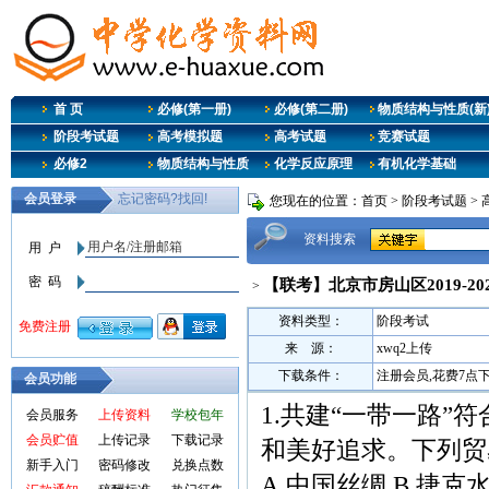
首 页
必修(第一册)
必修(第二册)
物质结构与性质(新
阶段考试题
高考模拟题
高考试题
竞赛试题
必修2
物质结构与性质
化学反应原理
有机化学基础
您现在的位置：
首页
>
阶段考试题
>
资料搜索
【联考】北京市房山区2019-2
>
资料类型：
阶段考试
来 源：
xwq2上传
下载条件：
注册会员,花费7点
会员功能
1.共建“一带一路
会员服务
上传资料
学校包年
会员贮值
上传记录
下载记录
和美好追求。下列贸
新手入门
密码修改
兑换点数
A.中国丝绸 B.捷克