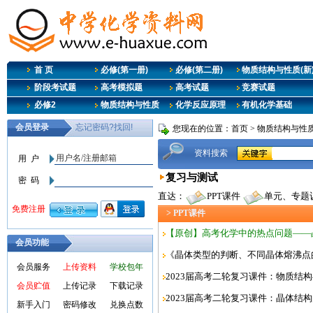
首 页
必修(第一册)
必修(第二册)
物质结构与性质(新
阶段考试题
高考模拟题
高考试题
竞赛试题
必修2
物质结构与性质
化学反应原理
有机化学基础
您现在的位置：
首页
>
物质结构与性质
资料搜索
复习与测试
直达：
PPT课件
单元、专题
> PPT课件
【原创】高考化学中的热点问题——
会员功能
《晶体类型的判断、不同晶体熔沸点
会员服务
上传资料
学校包年
2023届高考二轮复习课件：物质结
会员贮值
上传记录
下载记录
2023届高考二轮复习课件：晶体结
新手入门
密码修改
兑换点数