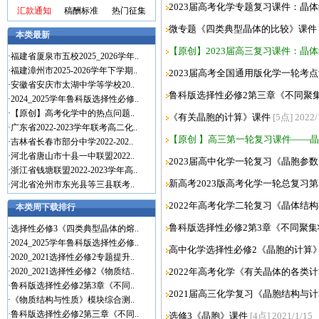
2023届高考化学专题复习课件：晶
汇款通知
稿酬标准
热门征集
微专题《四类典型晶体的比较》课件
本类最新
【原创】2023届高三复习课件：晶
·
福建省厦泉市五校2025_2026学年..
·
福建漳州市2025-2026学年下学期..
2023届高考全国通用版化学一轮考
·
安徽省安庆市太湖中学等学校20..
鲁科版选择性必修2第三章《不同聚
·
2024_2025学年鲁科版选择性必修..
·
【原创】高考化学中的热点问题..
《有关晶胞的计算》课件
[5点] 2022/
·
广东省2022-2023学年联考高二化..
【原创 】高三第一轮复习课件——
·
吉林省长春市部分中学2022-202..
·
河北省唐山市十县一中联盟2022..
2023届高中化学一轮复习《晶胞参
·
浙江省钱塘联盟2022-2023学年高..
新高考2023版高考化学一轮总复习
·
河北省沧州市东光县等三县联考..
2022年高考化学二轮复习《晶体结构
本类周下载排行
鲁科版选择性必修2第3章《不同聚
·
选择性必修3《四类典型晶体的熔..
·
2024_2025学年鲁科版选择性必修..
高中化学选择性必修2《晶胞的计算》
·
2020_2021选择性必修2专题提升..
·
2020_2021选择性必修2《物质结..
2022年高考化学《有关晶体的各类
·
鲁科版选择性必修2第3章《不同..
2021届高三化学复习《晶胞结构与计
·
《物质结构与性质》模块综合测..
·
鲁科版选择性必修2第三章《不同..
选修3《晶胞》课件
[4点] 2021/1/15