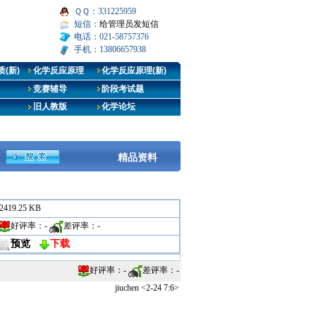
ＱＱ：331225959
短信：
给管理员发短信
电话：021-58757376
手机：13806657938
(新)
化学反应原理
化学反应原理(新)
竞赛辅导
阶段考试题
旧人教版
化学论坛
精品资料
2419.25 KB
好评率：
-
差评率：
-
预览
下载
好评率：
-
差评率：
-
jiuchen <2-24 7:6>