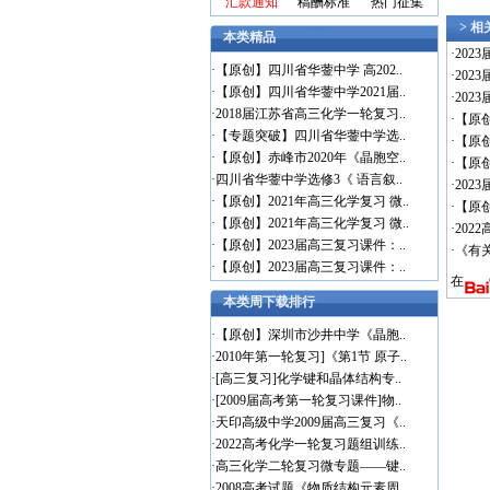
汇款通知
稿酬标准
热门征集
> 
本类精品
·
20
·
【原创】四川省华蓥中学 高202..
·
20
·
【原创】四川省华蓥中学2021届..
·
20
·
2018届江苏省高三化学一轮复习..
·
【原
·
【专题突破】四川省华蓥中学选..
·
【原
·
【原创】赤峰市2020年《晶胞空..
·
【原
·
四川省华蓥中学选修3《 语言叙..
·
20
·
【原创】2021年高三化学复习 微..
·
【原创
·
【原创】2021年高三化学复习 微..
·
202
·
【原创】2023届高三复习课件：..
·
《有
·
【原创】2023届高三复习课件：..
在
本类周下载排行
·
【原创】深圳市沙井中学《晶胞..
·
2010年第一轮复习]《第1节 原子..
·
[高三复习]化学键和晶体结构专..
·
[2009届高考第一轮复习课件]物..
·
天印高级中学2009届高三复习《..
·
2022高考化学一轮复习题组训练..
·
高三化学二轮复习微专题——键..
·
2008高考试题《物质结构元素周..