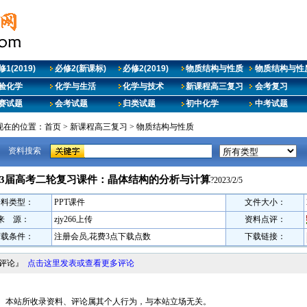
1(2019)
必修2(新课标)
必修2(2019)
物质结构与性质
物质结构与性质
验化学
化学与生活
化学与技术
新课程高三复习
会考复习
赛试题
会考试题
归类试题
初中化学
中考试题
现在的位置：
首页
>
新课程高三复习
>
物质结构与性质
资料搜索
023届高考二轮复习课件：晶体结构的分析与计算
?2023/2/5
资料类型：
PPT课件
文件大小：
来 源：
zjy266上传
资料点评：
下载条件：
注册会员,花费3点下载点数
下载链接：
料评论』
点击这里发表或查看更多评论
明： 本站所收录资料、评论属其个人行为，与本站立场无关。