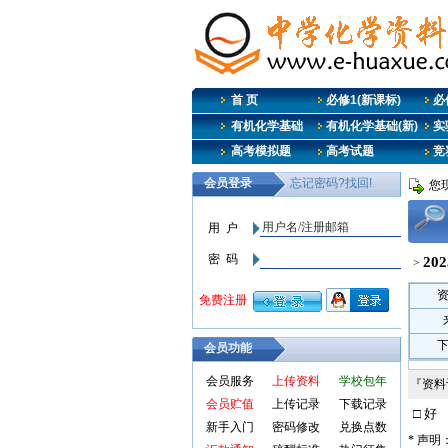
首 页
必修1(新课标)
必修
有机化学基础
有机化学基础(新)
实
高考模拟题
高考试题
竞
您
2
>
会员功能
会员服务
上传资料
学校包年
『资
会员贮值
上传记录
下载记录
□ 好
新手入门
密码修改
兑换点数
* 声