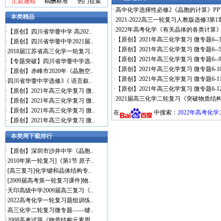
汇款通知
稿酬标准
热门征集
·
高中化学选择性必修2《晶胞的计算》PP
本类精品
·
2021-2022高三一轮复习人教版选修3
·
2022年高考化学《有关晶体的各类计算
·
【原创】四川省华蓥中学 高202..
·
【原创】2021年高三化学复习 微专题6-
·
【原创】四川省华蓥中学2021届..
·
【原创】2021年高三化学复习 微专题6-
·
2018届江苏省高三化学一轮复习..
·
【原创】2021年高三化学复习 微专题6-
·
【专题突破】四川省华蓥中学选..
·
【原创】2021年高三化学复习 微专题6-
·
【原创】赤峰市2020年《晶胞空..
·
【原创】2021年高三化学复习 微专题6-
·
四川省华蓥中学选修3《 语言叙..
·
【原创】2021年高三化学复习 微专题6-
·
【原创】2021年高三化学复习 微..
·
2021届高三化学二轮复习《突破物质结
·
【原创】2021年高三化学复习 微..
·
【原创】2021年高三化学复习 微..
在
中搜索：
2022年高考化
·
【原创】2021年高三化学复习 微..
本类周下载排行
·
【原创】深圳市沙井中学《晶胞..
·
2010年第一轮复习]《第1节 原子..
·
[高三复习]化学键和晶体结构专..
·
[2009届高考第一轮复习课件]物..
·
天印高级中学2009届高三复习《..
·
2022高考化学一轮复习题组训练..
·
高三化学二轮复习微专题——键..
·
2008高考试题《物质结构元素周..