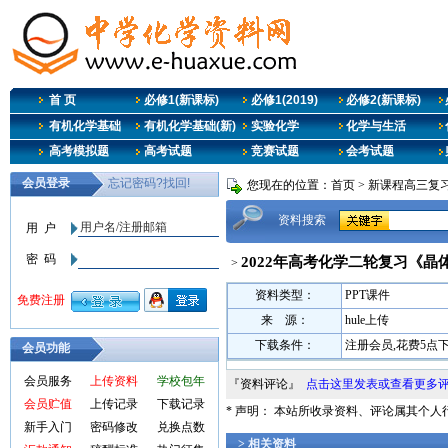
首 页
必修1(新课标)
必修1(2019)
必修2(新课标)
有机化学基础
有机化学基础(新)
实验化学
化学与生活
高考模拟题
高考试题
竞赛试题
会考试题
您现在的位置：
首页
>
新课程高三复
资料搜索
2022年高考化学二轮复习《晶
>
资料类型：
PPT课件
来 源：
hule上传
下载条件：
注册会员,花费5点
会员功能
会员服务
上传资料
学校包年
『资料评论』
点击这里发表或查看更多
会员贮值
上传记录
下载记录
* 声明： 本站所收录资料、评论属其个
新手入门
密码修改
兑换点数
> 相关资料