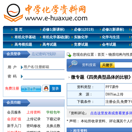
首 页
必修1(新课标)
必修1(2019)
必修2(新课标)
有机化学基础
有机化学基础(新)
实验化学
化学与生活
高考模拟题
高考试题
竞赛试题
会考试题
您现在的位置：
首页
>
物质结构与性质
资料搜索
微专题《四类典型晶体的比较》
>
资料类型：
PPT课件
来 源：
DHYan上传
下载条件：
注册会员,免费下
会员功能
会员服务
上传资料
学校包年
『资料评论』
点击这里发表或查看更多
会员贮值
上传记录
下载记录
* 声明： 本站所收录资料、评论属其个
新手入门
密码修改
兑换点数
> 相关资料