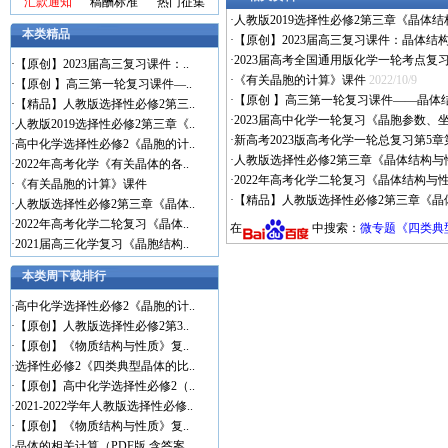
汇款通知
稿酬标准
热门征集
·
人教版2019选择性必修2第三章《晶体
本类精品
·
【原创】2023届高三复习课件：晶体结
·
2023届高考全国通用版化学一轮考点复
·
【原创】2023届高三复习课件：..
·
《有关晶胞的计算》课件
2022/10/9
·
【原创 】高三第一轮复习课件—..
·
【原创 】高三第一轮复习课件——晶体
·
【精品】人教版选择性必修2第三..
·
2023届高中化学一轮复习《晶胞参数、
·
人教版2019选择性必修2第三章《..
·
新高考2023版高考化学一轮总复习第5
·
高中化学选择性必修2《晶胞的计..
·
人教版选择性必修2第三章《晶体结构与
·
2022年高考化学《有关晶体的各..
·
2022年高考化学二轮复习《晶体结构与性
·
《有关晶胞的计算》课件
·
【精品】人教版选择性必修2第三章《晶
·
人教版选择性必修2第三章《晶体..
·
2022年高考化学二轮复习《晶体..
在
中搜索：
微专题《四类典
·
2021届高三化学复习《晶胞结构..
本类周下载排行
·
高中化学选择性必修2《晶胞的计..
·
【原创】人教版选择性必修2第3..
·
【原创】《物质结构与性质》复..
·
选择性必修2《四类典型晶体的比..
·
【原创】高中化学选择性必修2（..
·
2021-2022学年人教版选择性必修..
·
【原创】《物质结构与性质》复..
·
晶体的相关计算（PDF版 含答案..