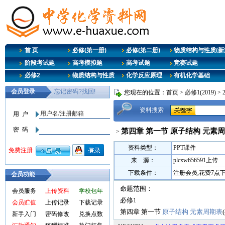
首 页
必修(第一册)
必修(第二册)
物质结构与性质(新
阶段考试题
高考模拟题
高考试题
竞赛试题
必修2
物质结构与性质
化学反应原理
有机化学基础
您现在的位置：
首页
>
必修1(2019)
>
资料搜索
第四章 第一节 原子结构 元素周
>
资料类型：
PPT课件
来 源：
plcxw656591上传
下载条件：
注册会员,花费7点
会员功能
命题范围：
会员服务
上传资料
学校包年
必修1
会员贮值
上传记录
下载记录
第四章 第一节
原子结构
元素周期表
新手入门
密码修改
兑换点数