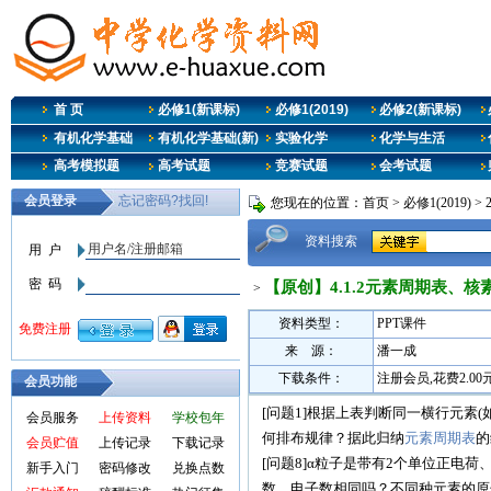
首 页
必修1(新课标)
必修1(2019)
必修2(新课标)
有机化学基础
有机化学基础(新)
实验化学
化学与生活
高考模拟题
高考试题
竞赛试题
会考试题
您现在的位置：
首页
>
必修1(2019)
>
资料搜索
【原创】4.1.2元素周期表、核
>
资料类型：
PPT课件
来 源：
潘一成
下载条件：
注册会员,花费2.0
会员功能
[问题1]根据上表判断同一横行元素(如
会员服务
上传资料
学校包年
何排布规律？据此归纳
元素周期表
的
会员贮值
上传记录
下载记录
[问题8]α粒子是带有2个单位正电
新手入门
密码修改
兑换点数
数、电子数相同吗？不同种元素的原