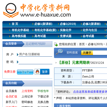
首 页
必修1(新课标)
必修1(2019)
必修2(新课标)
有机化学基础
有机化学基础(新)
实验化学
化学与生活
高考模拟题
高考试题
竞赛试题
会考试题
您现在的位置：
首页
>
必修1(2019)
>
资料搜索
【原创】元素周期表
>
?2023/12/24
资料类型：
PPT课件
来 源：
Zaara上传
下载条件：
注册会员,花费2.0
会员功能
会员服务
上传资料
学校包年
『资料评论』
点击这里发表或查看更多
会员贮值
上传记录
下载记录
* 声明： 本站所收录资料、评论属其个
新手入门
密码修改
兑换点数
> 相关资料