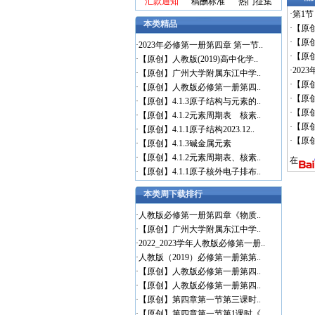
汇款通知
稿酬标准
热门征集
·
第1节
本类精品
·
【原创
·
【原创
·
2023年必修第一册第四章 第一节..
·
【原创】
·
【原创】人教版(2019)高中化学..
·
20
·
【原创】广州大学附属东江中学..
·
【原创
·
【原创】人教版必修第一册第四..
·
【原创
·
【原创】4.1.3原子结构与元素的..
·
【原创
·
【原创】4.1.2元素周期表 核素..
·
【原
·
【原创】4.1.1原子结构2023.12..
·
【原创
·
【原创】4.1.3碱金属元素
·
【原创】4.1.2元素周期表、核素..
在
·
【原创】4.1.1原子核外电子排布..
本类周下载排行
·
人教版必修第一册第四章《物质..
·
【原创】广州大学附属东江中学..
·
2022_2023学年人教版必修第一册..
·
人教版（2019）必修第一册第第..
·
【原创】人教版必修第一册第四..
·
【原创】人教版必修第一册第四..
·
【原创】第四章第一节第三课时..
·
【原创】第四章第一节第1课时《..