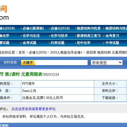
1(2019)
必修2(新课标)
必修2(2019)
物质结构与性质
物质结构与性质
验化学
化学与生活
化学与技术
新课程高三复习
会考复习
赛试题
会考试题
归类试题
初中化学
中考试题
现在的位置：
首页
>
必修1(2019)
>
2019人教版化学必修1
>
第四章 物质结构 元素周期
资料搜索
节 第2课时 元素周期表
?2023/12/24
料类型：
PPT课件
文件大小：
来 源：
Zaara上传
资料点评：
载条件：
注册会员,花费1.50元人民币
下载链接：
料评论』
点击这里发表或查看更多评论
明： 本站所收录资料、评论属其个人行为，与本站立场无关。
相关资料