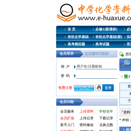
首 页
必修1(新课标)
必修
有机化学基础
有机化学基础(新)
实
高考模拟题
高考试题
竞
您
第1
>
资
下
会员功能
会员服务
上传资料
学校包年
『资
会员贮值
上传记录
下载记录
* 声
新手入门
密码修改
兑换点数
> 