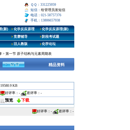
ＱＱ：331225959
短信：
给管理员发短信
电话：021-58757376
手机：13806657938
(新)
化学反应原理
化学反应原理(新)
竞赛辅导
阶段考试题
旧人教版
化学论坛
律
>
第一节 原子结构与元素周期表
精品资料
19580.9 KB
好评率：
-
差评率：
-
预览
下载
好评率：
-
差评率：
-