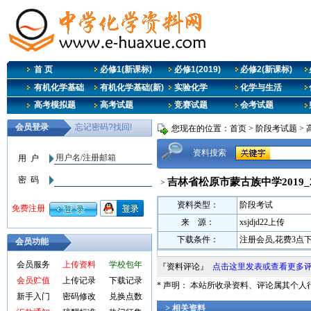
首 页
必修1(新课标)
必修1(2019)
必修2(新课标)
有机化学基础
有机化学基础(新)
实验化学
化学与生活
高考模拟题
高考试题
竞赛试题
会考试题
您现在的位置：
首页
>
阶段考试题
>
资料搜索
吉林省松原市蒙古族中学2019_
>
资料类型：
阶段考试
来 源：
xsjdjd22上传
下载条件：
注册会员,花费3点
会员功能
会员服务
上传资料
学校包年
『资料评论』
点击这里发表或查看更多
会员贮值
上传记录
下载记录
* 声明： 本站所收录资料、评论属其个
新手入门
密码修改
兑换点数
> 相关资料