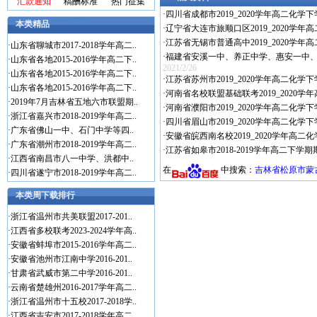
汇款通知
稿酬标准
热门征集
·
四川省成都市2019_2020学年高二化学
本类精品
·
辽宁省大连市旅顺口区2019_2020学年高
·
江苏省无锡市普通高中2019_2020学年
·
山东省聊城市2017-2018学年高二..
·
福建省安溪一中、养正中学、惠安一中、泉州实
·
山东省各地2015-2016学年高二下..
2021/2/26
·
山东省各地2015-2016学年高二下..
·
江苏省苏州市2019_2020学年高二化学下
·
山东省各地2015-2016学年高二下..
·
河南省名校联盟基础联考2019_2020学
·
2019年7月吉林省五地六市联盟期..
·
河南省濮阳市2019_2020学年高二化学下
·
浙江省嘉兴市2018-2019学年高二..
·
四川省眉山市2019_2020学年高二化学
·
广东省佛山一中、石门中学等四..
·
安徽省皖西南名校2019_2020学年高二化
·
广东省潮州市2018-2019学年高二..
·
江苏省如皋市2018-2019学年高二下学
·
江西省南昌市八一中学、洪都中..
在
中搜索：
吉林省松原市蒙古
·
四川省遂宁市2018-2019学年高二..
本类周下载排行
·
浙江省温州市共美联盟2017-201..
·
江西省多校联考2023-2024学年高..
·
安徽省蚌埠市2015-2016学年高二..
·
安徽省池州市江南中学2016-201..
·
甘肃省武威市第二中学2016-201..
·
云南省楚雄州2016-2017学年高二..
·
浙江省温州市十五校2017-2018学..
·
江西省吉安市2017-2018学年高二..