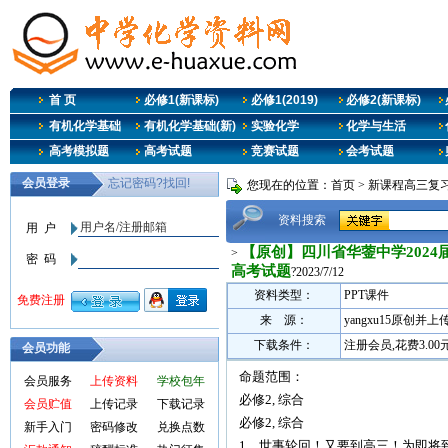
首 页
必修1(新课标)
必修1(2019)
必修2(新课标)
有机化学基础
有机化学基础(新)
实验化学
化学与生活
高考模拟题
高考试题
竞赛试题
会考试题
您现在的位置：
首页
>
新课程高三复
资料搜索
【原创】四川省华蓥中学202
>
高考试题
?2023/7/12
资料类型：
PPT课件
来 源：
yangxu15原创并上
下载条件：
注册会员,花费3.0
会员功能
命题范围：
会员服务
上传资料
学校包年
必修2, 综合
会员贮值
上传记录
下载记录
必修2, 综合
新手入门
密码修改
兑换点数
1、世事轮回！又要到高三！为即将