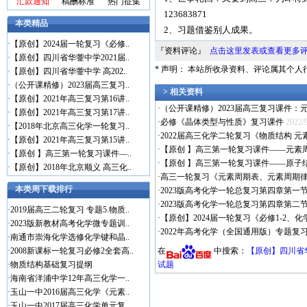
汇款通知
稿酬标准
热门征集
123683871
本类精品
2、习题借鉴别人成果。
·
【原创】2024届一轮复习《必修..
『资料评论』
点击这里发表或查看更多
·
【原创】四川省华蓥中学2021届..
* 声明： 本站所收录资料、评论属其个
·
【原创】四川省华蓥中学 高202..
·
（公开课精修）2023届高三复习..
> 相关资料
·
【原创】2021年高三复习第16讲..
·
（公开课精修）2023届高三复习课件：
·
【原创】2021年高三复习第17讲..
·
必修《晶体类型与性质》复习课件
2022/
·
【2018年北京高三化学一轮复习..
·
2022届高三化学二轮复习《物质结构 
·
【原创】2021年高三复习第15讲..
·
【原创 】高三第一轮复习课件——元素
·
【原创 】高三第一轮复习课件—..
·
【原创 】高三第一轮复习课件——原子
·
【原创】2018年北京顺义 高三化..
·
高三一轮复习《元素周期表、元素周期律
本类周下载排行
·
2023版高考化学一轮总复习第四章第
·
2023版高考化学一轮总复习第四章第
·
2019届高三二轮复习 专题5.物质..
·
【原创】2024届一轮复习《必修1-2、
·
2023版新教材高考化学微专题训..
·
2022年高考化学（全国通用版）专题
·
南通市崇海化学选修化学键和晶..
在
中搜索：
【原创】四川省
·
2008新课标一轮复习必修2全套高..
·
物质结构基础复习提纲
试题
·
海南省洋浦中学12年高三化学一..
·
玉山一中2016届高三化学《元素..
·
玉山一中2017届高三化学单元复..