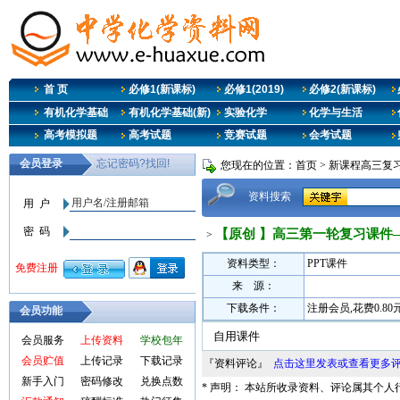
首 页
必修1(新课标)
必修1(2019)
必修2(新课标)
有机化学基础
有机化学基础(新)
实验化学
化学与生活
高考模拟题
高考试题
竞赛试题
会考试题
您现在的位置：
首页
>
新课程高三复
资料搜索
【原创 】高三第一轮复习课件
>
资料类型：
PPT课件
来 源：
下载条件：
注册会员,花费0.8
会员功能
自用课件
会员服务
上传资料
学校包年
会员贮值
上传记录
下载记录
『资料评论』
点击这里发表或查看更多
新手入门
密码修改
兑换点数
* 声明： 本站所收录资料、评论属其个