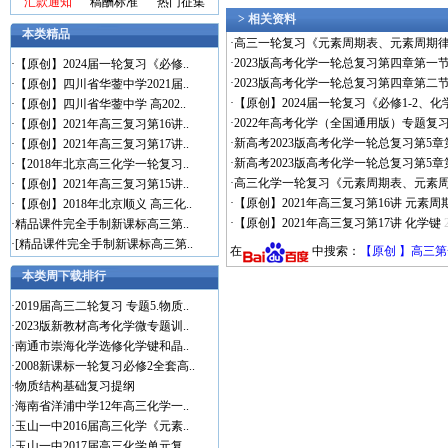
汇款通知
稿酬标准
热门征集
> 相关资料
本类精品
·
高三一轮复习《元素周期表、元素周期律
·
2023版高考化学一轮总复习第四章第
·
【原创】2024届一轮复习《必修..
·
2023版高考化学一轮总复习第四章第
·
【原创】四川省华蓥中学2021届..
·
【原创】2024届一轮复习《必修1-2、
·
【原创】四川省华蓥中学 高202..
·
2022年高考化学（全国通用版）专题
·
【原创】2021年高三复习第16讲..
·
新高考2023版高考化学一轮总复习第5
·
【原创】2021年高三复习第17讲..
·
新高考2023版高考化学一轮总复习第5
·
【2018年北京高三化学一轮复习..
·
高三化学一轮复习《元素周期表、元素周
·
【原创】2021年高三复习第15讲..
·
【原创】2021年高三复习第16讲 元素
·
【原创】2018年北京顺义 高三化..
·
【原创】2021年高三复习第17讲 化学键
·
精品课件完全手制新课标高三第..
·
[精品课件完全手制新课标高三第..
在
中搜索：
【原创 】高三
本类周下载排行
·
2019届高三二轮复习 专题5.物质..
·
2023版新教材高考化学微专题训..
·
南通市崇海化学选修化学键和晶..
·
2008新课标一轮复习必修2全套高..
·
物质结构基础复习提纲
·
海南省洋浦中学12年高三化学一..
·
玉山一中2016届高三化学《元素..
·
玉山一中2017届高三化学单元复..