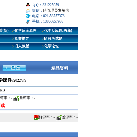
ＱＱ：331225959
短信：
给管理员发短信
电话：021-58757376
手机：13806657938
(新)
化学反应原理
化学反应原理(新)
竞赛辅导
阶段考试题
旧人教版
化学论坛
精品资料
学课件
?2022/8/9
 KB
评率：
-
差评率：
-
下载
好评率：
-
差评率：
-