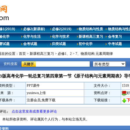
1(2019)
必修2(新课标)
必修2(2019)
物质结构与性质
物质结构与性质
验化学
化学与生活
化学与技术
新课程高三复习
会考复习
赛试题
会考试题
归类试题
初中化学
中考试题
现在的位置：
首页
>
新课程高三复习
>
必修1、2
>
7、物质结构 元素周期律
资料搜索
023版高考化学一轮总复习第四章第一节《原子结构与元素周期表》导
资料类型：
PPT课件
文件大小：
1519
来 源：
yuxinwu上传
资料点评：
好
下载条件：
注册会员,免费下载
下载链接：
料评论』
点击这里发表或查看更多评论
明： 本站所收录资料、评论属其个人行为，与本站立场无关。
相关资料