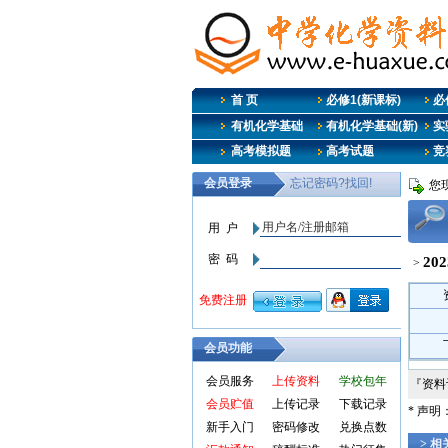
首 页
必修1(新课标)
必修
有机化学基础
有机化学基础(新)
实
高考模拟题
高考试题
竞
您
2
>
会员功能
会员服务
上传资料
学校包年
『资
会员贮值
上传记录
下载记录
* 声
新手入门
密码修改
兑换点数
> 