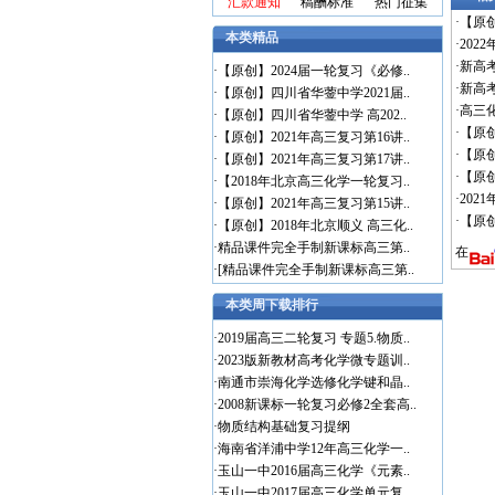
汇款通知
稿酬标准
热门征集
·
【原创
本类精品
·
20
·
新高
·
【原创】2024届一轮复习《必修..
·
新高
·
【原创】四川省华蓥中学2021届..
·
高三
·
【原创】四川省华蓥中学 高202..
·
【原创
·
【原创】2021年高三复习第16讲..
·
【原创
·
【原创】2021年高三复习第17讲..
·
【原创
·
【2018年北京高三化学一轮复习..
·
20
·
【原创】2021年高三复习第15讲..
·
【原
·
【原创】2018年北京顺义 高三化..
·
精品课件完全手制新课标高三第..
在
·
[精品课件完全手制新课标高三第..
本类周下载排行
·
2019届高三二轮复习 专题5.物质..
·
2023版新教材高考化学微专题训..
·
南通市崇海化学选修化学键和晶..
·
2008新课标一轮复习必修2全套高..
·
物质结构基础复习提纲
·
海南省洋浦中学12年高三化学一..
·
玉山一中2016届高三化学《元素..
·
玉山一中2017届高三化学单元复..