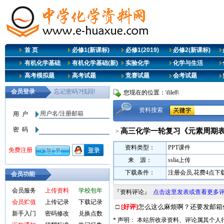
首 页
必修1(新课标)
必修1(2019)
必修2(新课标)
有机化学基础
有机化学基础(新)
实验化学
化学与生活
高考模拟题
高考试题
竞赛试题
会考试题
您现在的位置：\file8\
资料搜索
高三化学一轮复习《元素周期表
>
资料类型：
PPT课件
来 源：
sslia上传
下载条件：
注册会员,花费4点下
会员功能
会员服务
上传资料
学校包年
『资料评论』
点击这里发表或查看更多
会员贮值
上传记录
下载记录
□
[好评]
怎么这么麻烦啊？还要发邮箱
新手入门
密码修改
兑换点数
* 声明： 本站所收录资料、评论属其个