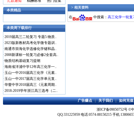
汇款通知
稿酬标准
热门征集
> 相关资料
本类精品
在
中搜索：
高三化学一轮复
本类周下载排行
·
2019届高三二轮复习 专题5.物质..
·
2023版新教材高考化学微专题训..
·
南通市崇海化学选修化学键和晶..
·
2008新课标一轮复习必修2全套高..
·
物质结构基础复习提纲
·
海南省洋浦中学12年高三化学一..
·
玉山一中2016届高三化学《元素..
·
玉山一中2017届高三化学单元复..
·
华蓥中学2018届高三《元素周期..
·
2018-2019学年浙江高三选考（二..
广告赚点
|
关于我们
|
如何充值
浙ICP备09050752号
©
QQ:331225959 电话:0574-88150215 手机:1380