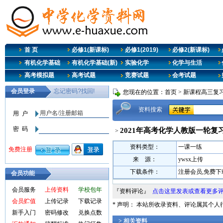
首 页
必修1(新课标)
必修1(2019)
必修2(新课标)
有机化学基础
有机化学基础(新)
实验化学
化学与生活
高考模拟题
高考试题
竞赛试题
会考试题
您现在的位置：
首页
>
新课程高三复
资料搜索
2021年高考化学人教版一轮复
>
资料类型：
一课一练
来 源：
ywsx上传
下载条件：
注册会员,免费下
会员功能
会员服务
上传资料
学校包年
『资料评论』
点击这里发表或查看更多
会员贮值
上传记录
下载记录
* 声明： 本站所收录资料、评论属其个
新手入门
密码修改
兑换点数
> 相关资料