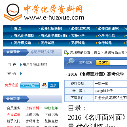
首 页
必修1(新课标)
必修1(2019)
必修2(新课标)
有机化学基础
有机化学基础(新)
实验化学
化学与生活
高考模拟题
高考试题
竞赛试题
会考试题
您现在的位置：
首页
>
新课程高三复
资料搜索
2016《名师面对面》高考化学一
>
资料类型：
一课一练
来 源：
qiangdai上传
下载条件：
注册会员,花费25点
会员功能
目录：
会员服务
上传资料
学校包年
会员贮值
上传记录
下载记录
2016《名师面对面
新手入门
密码修改
兑换点数
量 优化训练.doc