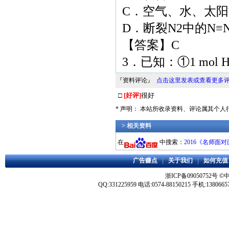
C．空气、水、太
D．断裂N2中的N
【答案】C
3．已知：①1 mol
『资料评论』
点击这里发表或查看更多
□
[好评]
很好
* 声明： 本站所收录资料、评论属其个
> 相关资料
在
中搜索：
2016《名师面
广告赚点
|
关于我们
|
如何充值
浙ICP备09050752号
©
QQ:331225959 电话:0574-88150215 手机:1380