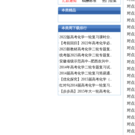
汇款通知
稿酬标准
热门征集
对点
本类精品
对点
对点
对点
本类周下载排行
对点
·
2022版高考化学一轮复习课时分..
对点
·
【考前回归】2022年高考化学必..
对点
·
2023新教材高考化学二轮专题复..
对点
·
统考版2023高考化学二轮专题复..
·
安徽省级示范高中--肥西农兴中..
对点
·
2014年高考化学二轮专题复习试..
对点
·
2014届高考化学二轮复习简易通..
对点
·
【优化探究】2015届高考化学（..
对点
·
红对勾2014届高考化学一轮复习..
对点
·
【步步高】2015年大一轮高考化..
对点
对点
对点
对点
对点
对点