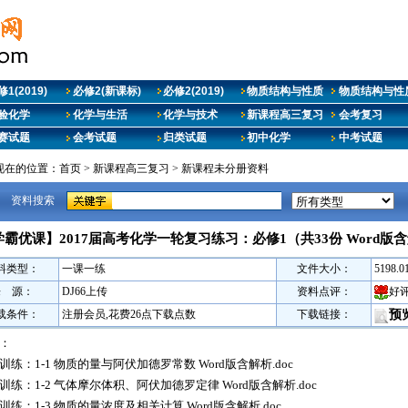
1(2019)
必修2(新课标)
必修2(2019)
物质结构与性质
物质结构与性质
验化学
化学与生活
化学与技术
新课程高三复习
会考复习
赛试题
会考试题
归类试题
初中化学
中考试题
现在的位置：
首页
>
新课程高三复习
>
新课程未分册资料
资料搜索
学霸优课】2017届高考化学一轮复习练习：必修1（共33份 Word版
料类型：
一课一练
文件大小：
5198.0
来 源：
DJ66上传
资料点评：
好
载条件：
注册会员,花费26点下载点数
下载链接：
预
：
训练：1-1 物质的量与阿伏加德罗常数 Word版含解析.doc
训练：1-2 气体摩尔体积、阿伏加德罗定律 Word版含解析.doc
训练：1-3 物质的量浓度及相关计算 Word版含解析.doc