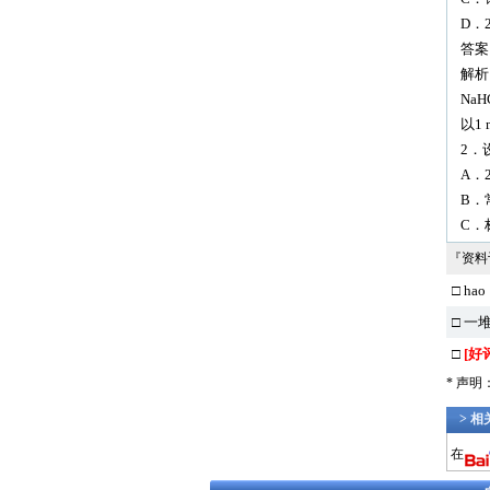
D．2
答案
解析
Na
以1
2．
A．
B．
C．
『资
□ hao
□ 一
□
[好
* 声
> 
在