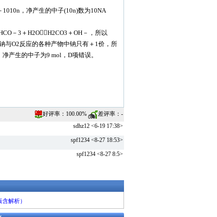
e＋1010n，净产生的中子(10n)数为10NA
O－3＋H2OH2CO3＋OH－，所以
错误；钠与O2反应的各种产物中钠只有＋1价，所
反应知，净产生的中子为9 mol，D项错误。
好评率：
100.00%
差评率：
-
sdhz12 <6-19 17:38>
spf1234 <8-27 18:53>
spf1234 <8-27 8:5>
d版含解析）