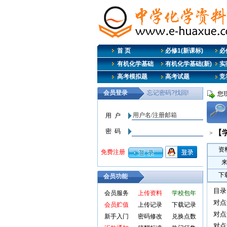
首 页
必修1(新课标)
必修
有机化学基础
有机化学基础(新)
实
高考模拟题
高考试题
竞
您
【
>
资
下
会员功能
目录
会员服务
上传资料
学校包年
对点
会员贮值
上传记录
下载记录
对点
新手入门
密码修改
兑换点数
对点