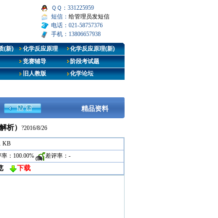
ＱＱ：331225959
短信：
给管理员发短信
电话：021-58757376
手机：13806657938
(新)
化学反应原理
化学反应原理(新)
竞赛辅导
阶段考试题
旧人教版
化学论坛
精品资料
含解析）
?2016/8/26
1 KB
评率：
100.00%
差评率：
-
览
下载