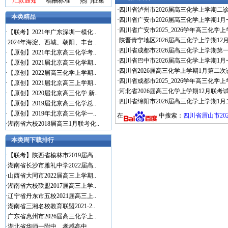
汇款通知
稿酬标准
热门征集
·
四川省泸州市2026届高三化学上学期二诊
本类精品
·
四川省广安市2026届高三化学上学期1月
·
四川省广安市2025_2026学年高三化学
·
【联考】2021年广东深圳一模化..
·
陕晋青宁地区2026届高三化学上学期12
·
2024年海淀、西城、朝阳、丰台..
·
四川省成都市2026届高三化学上学期第
·
【原创】2021年北京高三化学考..
·
四川省巴中市2026届高三化学上学期1月
·
【原创】2021届北京高三化学期..
·
四川省2026届高三化学上学期1月第二次
·
【原创】2022届高三化学上学期..
·
四川省成都市2025_2026学年高三化学
·
【原创】2021届北京高三上学期..
·
河北省2026届高三化学上学期12月联考试
·
【原创】2020届北京高三化学 新..
·
四川省绵阳市2026届高三化学上学期1月
·
【原创】2019届北京高三化学总..
·
【原创】2019年北京高三化学一..
在
中搜索：
四川省眉山市202
·
湖南省六校2018届高三1月联考化..
本类周下载排行
·
【联考】陕西省榆林市2019届高..
·
湖南省长沙市雅礼中学2022届高..
·
山西省大同市2022届高三上学期..
·
湖南省六校联盟2017届高三上学..
·
辽宁省丹东市五校2021届高三上..
·
湖南省三湘名校教育联盟2021-2..
·
广东省惠州市2026届高三化学上..
·
湖北省华师一附中、孝感高中、..