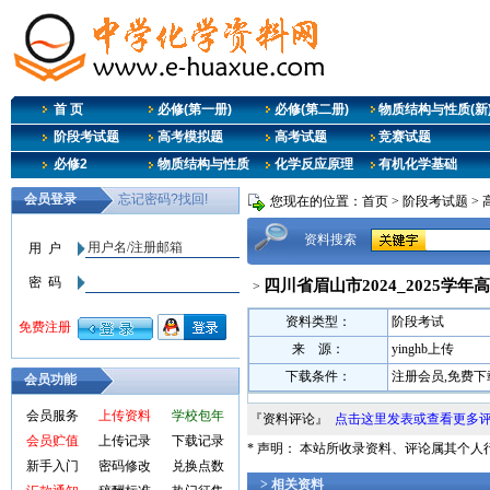
首 页
必修(第一册)
必修(第二册)
物质结构与性质(新
阶段考试题
高考模拟题
高考试题
竞赛试题
必修2
物质结构与性质
化学反应原理
有机化学基础
您现在的位置：
首页
>
阶段考试题
>
资料搜索
四川省眉山市2024_2025学
>
资料类型：
阶段考试
来 源：
yinghb上传
下载条件：
注册会员,免费下
会员功能
会员服务
上传资料
学校包年
『资料评论』
点击这里发表或查看更多
会员贮值
上传记录
下载记录
* 声明： 本站所收录资料、评论属其个
新手入门
密码修改
兑换点数
> 相关资料