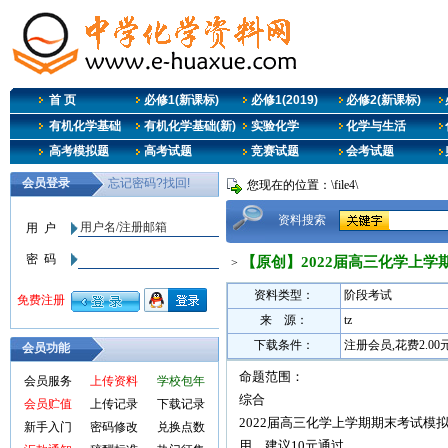
首 页
必修1(新课标)
必修1(2019)
必修2(新课标)
有机化学基础
有机化学基础(新)
实验化学
化学与生活
高考模拟题
高考试题
竞赛试题
会考试题
您现在的位置：\file4\
资料搜索
【原创】2022届高三化学上学
>
资料类型：
阶段考试
来 源：
tz
下载条件：
注册会员,花费2.0
会员功能
命题范围：
会员服务
上传资料
学校包年
综合
会员贮值
上传记录
下载记录
2022届高三化学上学期期末考试模
新手入门
密码修改
兑换点数
用，建议10元通过