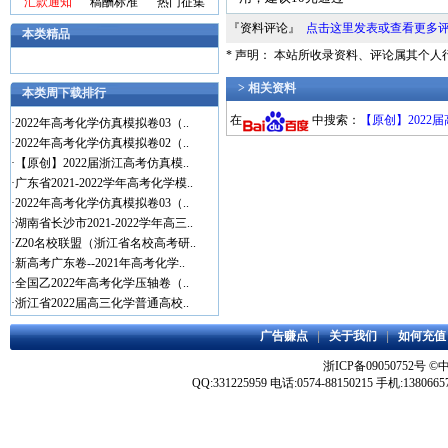
汇款通知
稿酬标准
热门征集
『资料评论』
点击这里发表或查看更多
本类精品
* 声明： 本站所收录资料、评论属其个
> 相关资料
本类周下载排行
在
中搜索：
【原创】2022
·
2022年高考化学仿真模拟卷03（..
·
2022年高考化学仿真模拟卷02（..
·
【原创】2022届浙江高考仿真模..
·
广东省2021-2022学年高考化学模..
·
2022年高考化学仿真模拟卷03（..
·
湖南省长沙市2021-2022学年高三..
·
Z20名校联盟（浙江省名校高考研..
·
新高考广东卷--2021年高考化学..
·
全国乙2022年高考化学压轴卷（..
·
浙江省2022届高三化学普通高校..
广告赚点
|
关于我们
|
如何充值
浙ICP备09050752号
©
QQ:331225959 电话:0574-88150215 手机:1380