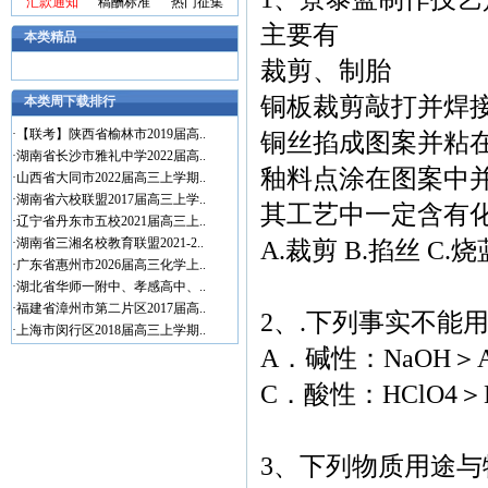
汇款通知
稿酬标准
热门征集
主要有
本类精品
裁剪、制胎
铜板裁剪敲打并焊接
本类周下载排行
·
【联考】陕西省榆林市2019届高..
铜丝掐成图案并粘在
·
湖南省长沙市雅礼中学2022届高..
釉料点涂在图案中并
·
山西省大同市2022届高三上学期..
·
湖南省六校联盟2017届高三上学..
其工艺中一定含有
·
辽宁省丹东市五校2021届高三上..
·
湖南省三湘名校教育联盟2021-2..
A.裁剪 B.掐丝 C.烧
·
广东省惠州市2026届高三化学上..
·
湖北省华师一附中、孝感高中、..
·
福建省漳州市第二片区2017届高..
2、.下列事实不能
·
上海市闵行区2018届高三上学期..
A．碱性：NaOH＞A
C．酸性：HClO4＞
3、下列物质用途与