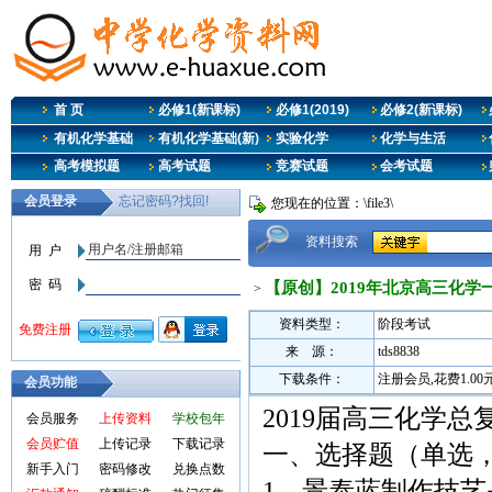
首 页
必修1(新课标)
必修1(2019)
必修2(新课标)
有机化学基础
有机化学基础(新)
实验化学
化学与生活
高考模拟题
高考试题
竞赛试题
会考试题
您现在的位置：\file3\
资料搜索
【原创】2019年北京高三化学
>
资料类型：
阶段考试
来 源：
tds8838
下载条件：
注册会员,花费1.0
会员功能
2019届高三化学
会员服务
上传资料
学校包年
会员贮值
上传记录
下载记录
一、选择题（单选，
新手入门
密码修改
兑换点数
1、景泰蓝制作技